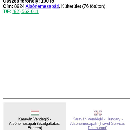
Összes férőhely: 100 fő
Cím:
8924
Alsónemesapáti
, Külterület (76 főtúton)
T/F:
(92) 562-011
Karaván Vendéglő -
Karaván Vendéglő - Hungary -
Alsónemesapáti (Szolgáltatás:
Alsónemesapáti (Travel Service:
Étterem)
Restaurant)