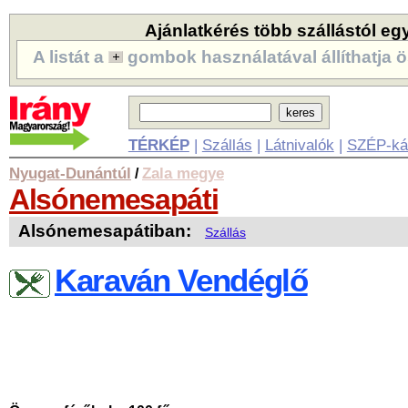
Ajánlatkérés több szállástól eg
A listát a
gombok használatával állíthatja ö
TÉRKÉP
|
Szállás
|
Látnivalók
|
SZÉP-ká
Nyugat-Dunántúl
Zala megye
/
Alsónemesapáti
Alsónemesapátiban:
Szállás
Karaván Vendéglő