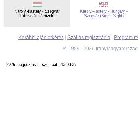
Károlyi-kastély - Szegvár
Károlyi-kastély - Hungary -
(Látnivaló: Látnivaló)
Szegvár (Sight: Sight)
Korábbi ajánlatkérés
|
Szállás regisztráció
|
Program re
© 1989 - 2026 IranyMagyarorszag
2026. augusztus 8. szombat - 13:03:39