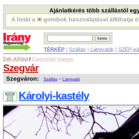
Ajánlatkérés több szállástól eg
A listát a
gombok használatával állíthatja ö
TÉRKÉP
|
Szállás
|
Látnivalók
|
SZÉP-ká
Dél-Alföld
Csongrád megye
/
Szegvár
Szegváron:
-
Szállás
Látnivaló
Károlyi-kastély