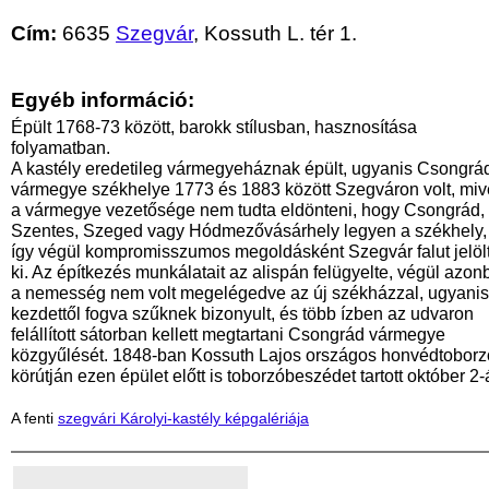
Cím:
6635
Szegvár
, Kossuth L. tér 1.
Egyéb információ:
Épült 1768-73 között, barokk stílusban, hasznosítása
folyamatban.
A kastély eredetileg vármegyeháznak épült, ugyanis Csongrá
vármegye székhelye 1773 és 1883 között Szegváron volt, miv
a vármegye vezetősége nem tudta eldönteni, hogy Csongrád,
Szentes, Szeged vagy Hódmezővásárhely legyen a székhely,
így végül kompromisszumos megoldásként Szegvár falut jelöl
ki. Az építkezés munkálatait az alispán felügyelte, végül azon
a nemesség nem volt megelégedve az új székházzal, ugyanis
kezdettől fogva szűknek bizonyult, és több ízben az udvaron
felállított sátorban kellett megtartani Csongrád vármegye
közgyűlését. 1848-ban Kossuth Lajos országos honvédtoborz
körútján ezen épület előtt is toborzóbeszédet tartott október 2-
A fenti
szegvári Károlyi-kastély képgalériája