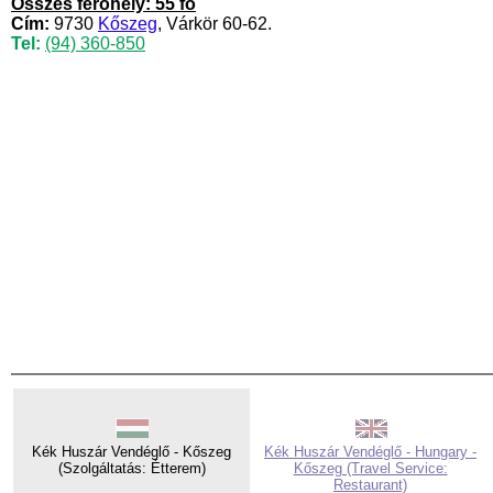
Összes férőhely: 55 fő
Cím:
9730
Kőszeg
, Várkör 60-62.
Tel:
(94) 360-850
Kék Huszár Vendéglő - Kőszeg
Kék Huszár Vendéglő - Hungary -
(Szolgáltatás: Étterem)
Kőszeg (Travel Service:
Restaurant)