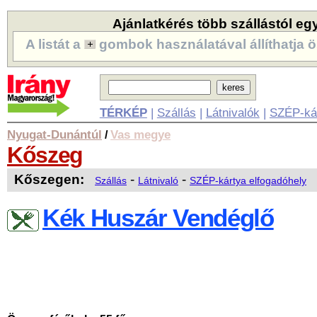
Ajánlatkérés több szállástól eg
A listát a
gombok használatával állíthatja ö
TÉRKÉP
|
Szállás
|
Látnivalók
|
SZÉP-ká
Nyugat-Dunántúl
Vas megye
/
Kőszeg
Kőszegen:
-
-
Szállás
Látnivaló
SZÉP-kártya elfogadóhely
Kék Huszár Vendéglő