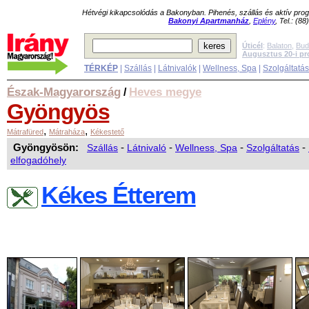
Hétvégi kikapcsolódás a Bakonyban. Pihenés, szállás és aktív pr
Bakonyi Apartmanház
,
Eplény
, Tel.: (8
Úticél
:
Balaton
,
Bud
Augusztus 20-i p
TÉRKÉP
|
Szállás
|
Látnivalók
|
Wellness, Spa
|
Szolgáltatá
Észak-Magyarország
Heves megye
/
Gyöngyös
,
,
Mátrafüred
Mátraháza
Kékestető
Gyöngyösön:
Szállás
-
Látnivaló
-
Wellness, Spa
-
Szolgáltatás
-
elfogadóhely
Kékes Étterem