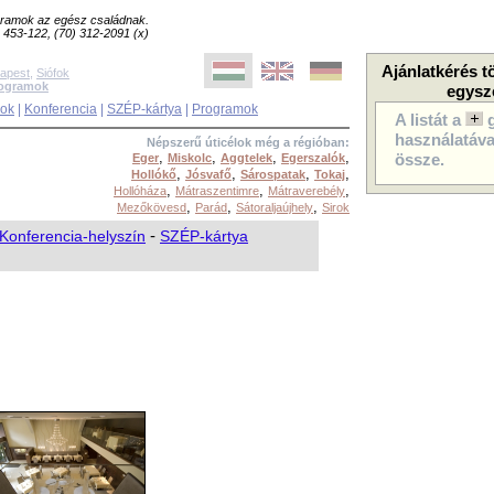
ogramok az egész családnak.
8) 453-122, (70) 312-2091 (x)
Ajánlatkérés t
apest
,
Siófok
rogramok
egysz
sok
|
Konferencia
|
SZÉP-kártya
|
Programok
A listát a
használatával
Népszerű úticélok még a régióban:
,
,
,
,
Eger
Miskolc
Aggtelek
Egerszalók
össze.
,
,
,
,
Hollókő
Jósvafő
Sárospatak
Tokaj
,
,
,
Hollóháza
Mátraszentimre
Mátraverebély
,
,
,
Mezőkövesd
Parád
Sátoraljaújhely
Sirok
Konferencia-helyszín
-
SZÉP-kártya