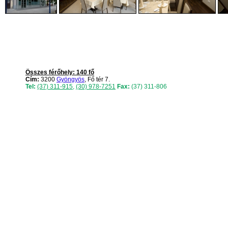
Összes férőhely: 140 fő
Cím:
3200
Gyöngyös
, Fő tér 7.
Tel:
(37) 311-915
,
(30) 978-7251
Fax:
(37) 311-806