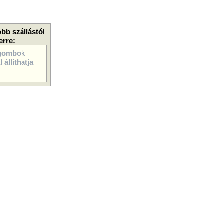
öbb szállástól
erre:
gombok
 állíthatja