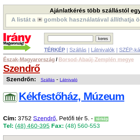
Ajánlatkérés több szállástól eg
A listát a
gombok használatával állíthatja ö
TÉRKÉP
|
Szállás
|
Látnivalók
|
SZÉP-ká
Észak-Magyarország
Borsod-Abaúj-Zemplén megye
/
Szendrő
Szendrőn:
-
Szállás
Látnivaló
Kékfestőház, Múzeum
Cím:
3752
Szendrő
, Petőfi tér 5. -
térkép
Tel:
(48) 460-395
Fax:
(48) 560-553