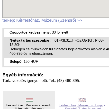
térkép: Kékfestőház, Múzeum (Szendrő) >>
Csoportos kedvezmény:
30 fő felett
Nyitva tartás szezonban:
I.01.-XII.31.:H:-Cs:08-16h, P:08-
13.30h
Hétvégén és munkaidőn túl előzetes bejelentkezés alapján a 4
460-395-ös telefonszámon.
Belépő:
150 HUF
Egyéb információ:
Tárlatvezetés igényelhető: Tel.: (48) 460-395.
Kékfestőház, Múzeum - Szendrő
Kékfestőház, Múzeum - Hungary
(Látnivaló: Múzeum)
- Szendrő (Sight: Museum)