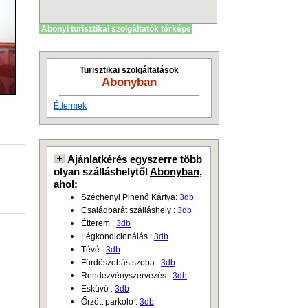
Abonyi turisztikai szolgáltatók térképe
Turisztikai szolgáltatások
Abonyban
Éttermek
Ajánlatkérés egyszerre több
olyan szálláshelytől
Abonyban
,
ahol:
Széchenyi Pihenő Kártya:
3db
Családbarát szálláshely :
3db
Étterem :
3db
Légkondicionálás :
3db
Tévé :
3db
Fürdőszobás szoba :
3db
Rendezvényszervezés :
3db
Esküvő :
3db
Őrzött parkoló :
3db