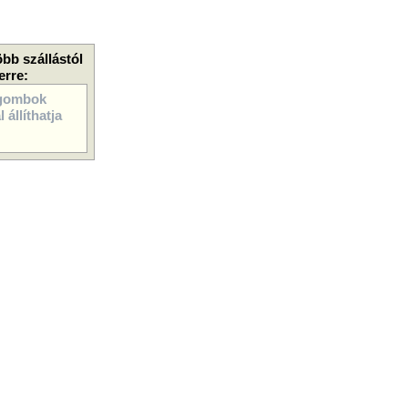
öbb szállástól
erre:
gombok
 állíthatja