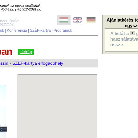
ogramok az egész családnak.
8) 453-122, (70) 312-2091 (x)
Ajánlatkérés t
apest
,
Siófok
rogramok
egysz
sok
|
Konferencia
|
SZÉP-kártya
|
Programok
A listát a
használatával
össze.
ban
térkép
yszín
-
SZÉP-kártya elfogadóhely