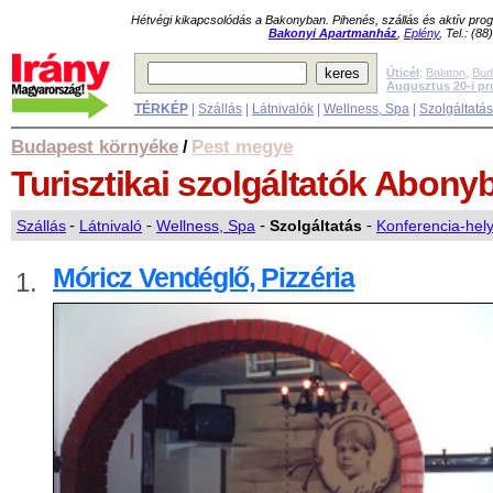
Hétvégi kikapcsolódás a Bakonyban. Pihenés, szállás és aktív pr
Bakonyi Apartmanház
,
Eplény
, Tel.: (8
Úticél
:
Balaton
,
Bud
Augusztus 20-i p
TÉRKÉP
|
Szállás
|
Látnivalók
|
Wellness, Spa
|
Szolgáltatá
Budapest környéke
Pest megye
/
Turisztikai szolgáltatók
Abony
Szállás
-
Látnivaló
-
Wellness, Spa
-
Szolgáltatás
-
Konferencia-hel
Móricz Vendéglő, Pizzéria
1.