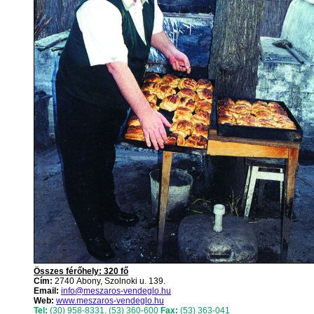
Összes férőhely: 320 fő
Cím:
2740 Abony, Szolnoki u. 139.
Email:
info@meszaros-vendeglo.hu
Web:
www.meszaros-vendeglo.hu
Tel:
(30) 958-8331
,
(53) 360-600
Fax:
(53) 363-041