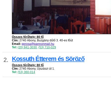
Összes férőhely: 80 fő
Cím:
2740 Abony, Buzgány dűlő 3. 40-es főút
Email:
gerosa@pannonmail.hu
Tel:
(20) 941-3030
,
(53) 710-029
Kossuth Étterem és Söröző
2.
Összes férőhely: 80 fő
Cím:
2740 Abony, Újszászi út 1.
Tel:
(53) 360-014