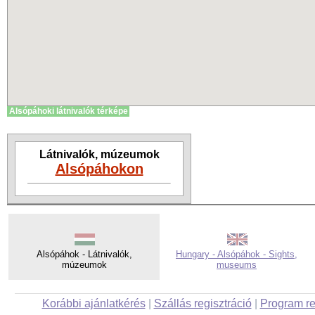
Alsópáhoki látnivalók térképe
Látnivalók, múzeumok
Alsópáhokon
Alsópáhok - Látnivalók,
Hungary - Alsópáhok - Sights,
múzeumok
museums
Korábbi ajánlatkérés
|
Szállás regisztráció
|
Program re