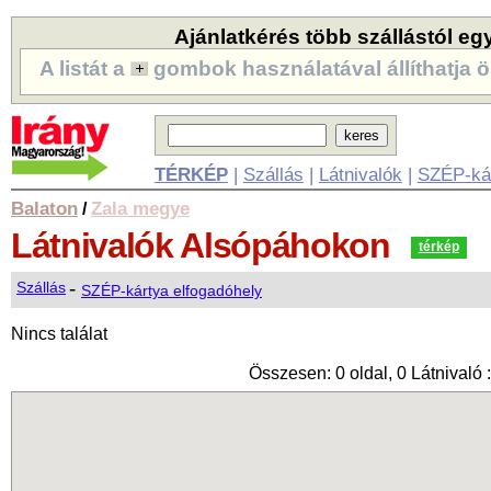
Ajánlatkérés több szállástól eg
A listát a
gombok használatával állíthatja ö
TÉRKÉP
|
Szállás
|
Látnivalók
|
SZÉP-ká
Balaton
Zala megye
/
Látnivalók
Alsópáhokon
térkép
-
Szállás
SZÉP-kártya elfogadóhely
Nincs találat
Összesen: 0 oldal, 0 Látnivaló :