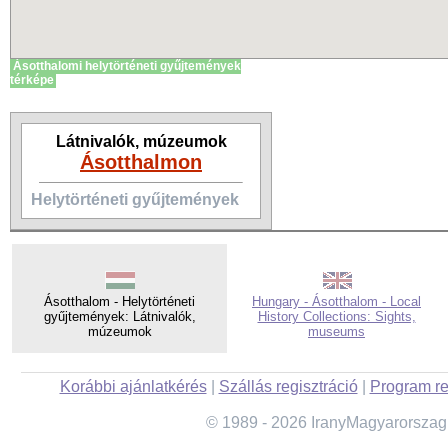
Ásotthalomi helytörténeti gyűjtemények
térképe
Látnivalók, múzeumok
Ásotthalmon
Helytörténeti gyűjtemények
Ásotthalom - Helytörténeti
Hungary - Ásotthalom - Local
gyűjtemények: Látnivalók,
History Collections: Sights,
múzeumok
museums
Korábbi ajánlatkérés
|
Szállás regisztráció
|
Program re
© 1989 - 2026 IranyMagyarorszag