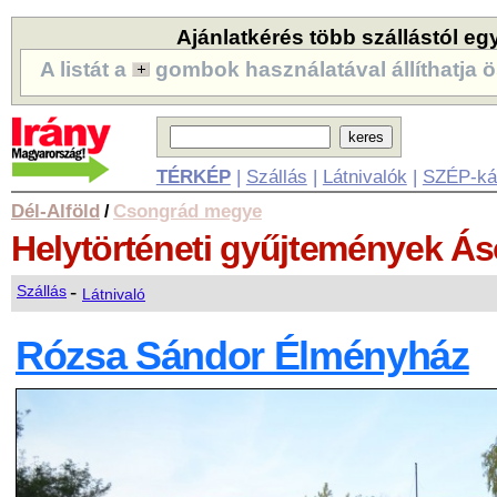
Ajánlatkérés több szállástól eg
A listát a
gombok használatával állíthatja ö
TÉRKÉP
|
Szállás
|
Látnivalók
|
SZÉP-ká
Dél-Alföld
Csongrád megye
/
Helytörténeti gyűjtemények
Ás
-
Szállás
Látnivaló
Rózsa Sándor Élményház