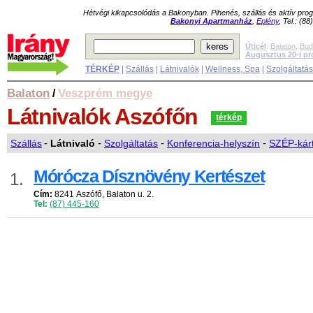
Hétvégi kikapcsolódás a Bakonyban. Pihenés, szállás és aktív pr
Bakonyi Apartmanház
,
Eplény
, Tel.: (8
Úticél
:
Balaton
,
Bud
Augusztus 20-i p
TÉRKÉP
|
Szállás
|
Látnivalók
|
Wellness, Spa
|
Szolgáltatá
Balaton
Veszprém megye
/
Látnivalók
Aszófőn
térkép
Szállás
-
Látnivaló
-
Szolgáltatás
-
Konferencia-helyszín
-
SZÉP-kárt
Mórócza Dísznövény Kertészet
1.
Cím:
8241 Aszófő, Balaton u. 2.
Tel:
(87) 445-160