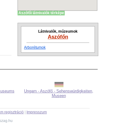
Aszófői látnivalók térképe
Látnivalók, múzeumok
Aszófőn
Arborétumok
 museums
Ungarn - Aszófő - Sehenswürdigkeiten,
Museen
m regisztráció
|
Impresszum
szag.hu