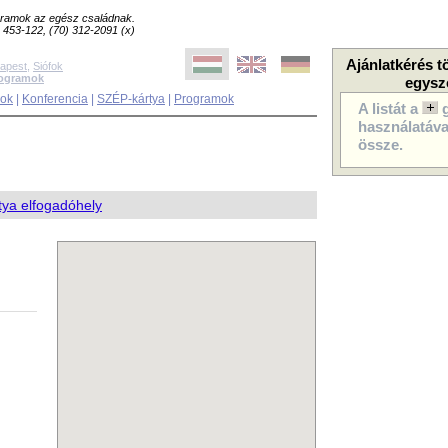
ogramok az egész családnak.
8) 453-122, (70) 312-2091 (x)
Ajánlatkérés t
apest
,
Siófok
rogramok
egysz
sok
|
Konferencia
|
SZÉP-kártya
|
Programok
A listát a
használatával
össze.
ya elfogadóhely