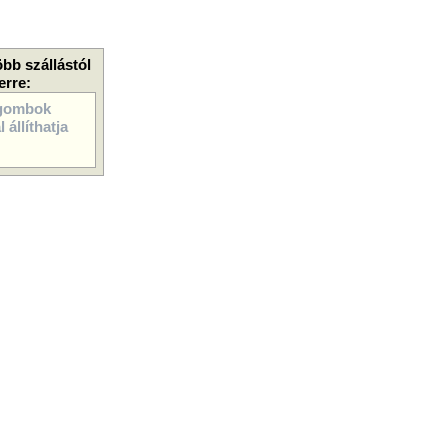
öbb szállástól
erre:
gombok
 állíthatja