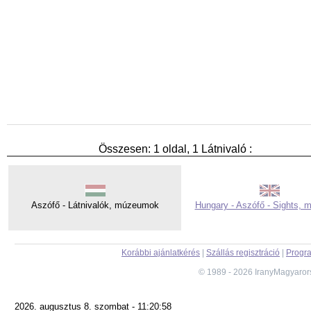
Összesen: 1 oldal, 1 Látnivaló :
Aszófő - Látnivalók, múzeumok
Hungary - Aszófő - Sights,
Korábbi ajánlatkérés
|
Szállás regisztráció
|
Progra
© 1989 - 2026 IranyMagyaror
2026. augusztus 8. szombat - 11:20:58