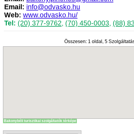
Email:
info@odvasko.hu
Web:
www.odvasko.hu/
Tel:
(20) 377-9762
,
(70) 450-0003
,
(88) 8
Összesen: 1 oldal, 5 Szolgáltatás
Bakonybéli turisztikai szolgáltatók térképe