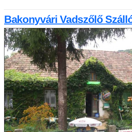
Bakonyvári Vadszőlő Száll