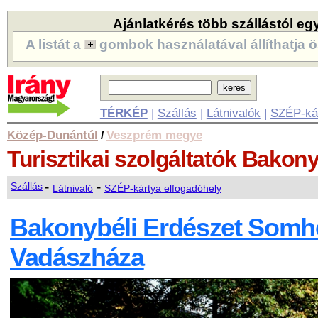
Ajánlatkérés több szállástól eg
A listát a
gombok használatával állíthatja ö
TÉRKÉP
|
Szállás
|
Látnivalók
|
SZÉP-ká
Közép-Dunántúl
Veszprém megye
/
Turisztikai szolgáltatók
Bakony
-
-
Szállás
Látnivaló
SZÉP-kártya elfogadóhely
Bakonybéli Erdészet Somh
Vadászháza