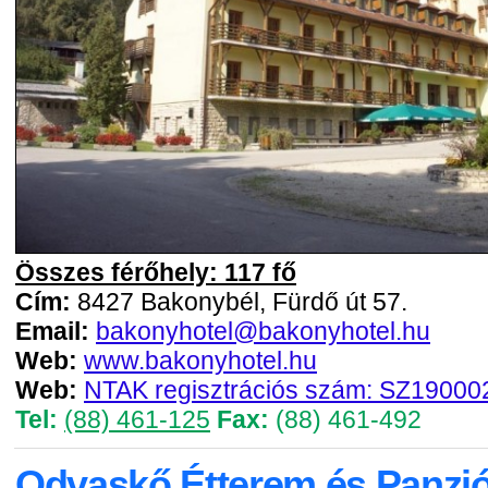
Összes férőhely: 117 fő
Cím:
8427 Bakonybél, Fürdő út 57.
Email:
bakonyhotel@bakonyhotel.hu
Web:
www.bakonyhotel.hu
Web:
NTAK regisztrációs szám: SZ19000
Tel:
(88) 461-125
Fax:
(88) 461-492
Odvaskő Étterem és Panzi