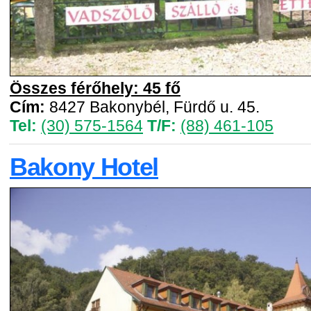
Összes férőhely: 45 fő
Cím:
8427 Bakonybél, Fürdő u. 45.
Tel:
(30) 575-1564
T/F:
(88) 461-105
Bakony Hotel