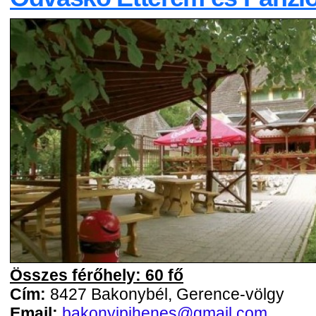
Összes férőhely: 60 fő
Cím:
8427 Bakonybél, Gerence-völgy
Email:
bakonyipihenes@gmail.com