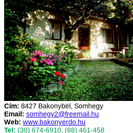
Cím:
8427 Bakonybél, Somhegy
Email:
somhegy2@freemail.hu
Web:
www.bakonyerdo.hu
Tel:
(30) 674-6910
,
(88) 461-458