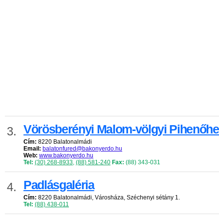
Vörösberényi Malom-völgyi Pihenőhe
3.
Cím:
8220 Balatonalmádi
Email:
balatonfured@bakonyerdo.hu
Web:
www.bakonyerdo.hu
Tel:
(30) 268-8933
,
(88) 581-240
Fax:
(88) 343-031
Padlásgaléria
4.
Cím:
8220 Balatonalmádi, Városháza, Széchenyi sétány 1.
Tel:
(88) 438-011