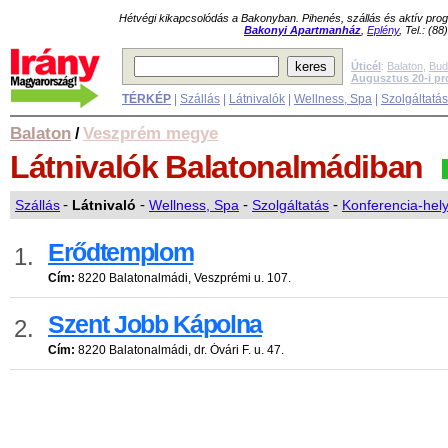
Hétvégi kikapcsolódás a Bakonyban. Pihenés, szállás és aktív pr
Bakonyi Apartmanház
,
Eplény
, Tel.: (8
Úticél
:
Balaton
,
Bud
Augusztus 20-i p
TÉRKÉP
|
Szállás
|
Látnivalók
|
Wellness, Spa
|
Szolgáltatá
Balaton
Veszprém megye
/
Látnivalók
Balatonalmádiban
Szállás
-
Látnivaló
-
Wellness, Spa
-
Szolgáltatás
-
Konferencia-hel
Erődtemplom
1.
Cím:
8220 Balatonalmádi, Veszprémi u. 107.
Szent Jobb Kápolna
2.
Cím:
8220 Balatonalmádi, dr. Óvári F. u. 47.