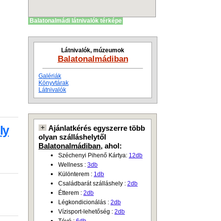
Balatonalmádi látnivalók térképe
Látnivalók, múzeumok
Balatonalmádiban
Galériák
Könyvtárak
Látnivalók
ly
Ajánlatkérés egyszerre több
olyan szálláshelytől
Balatonalmádiban
, ahol:
Széchenyi Pihenő Kártya:
12db
Wellness :
3db
Különterem :
1db
Családbarát szálláshely :
2db
Étterem :
2db
Légkondicionálás :
2db
Vízisport-lehetőség :
2db