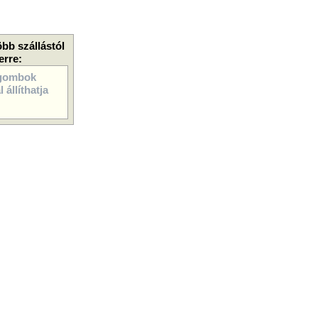
öbb szállástól
erre:
gombok
 állíthatja