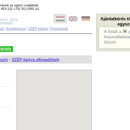
ogramok az egész családnak.
8) 453-122, (70) 312-2091 (x)
Ajánlatkérés t
apest
,
Siófok
rogramok
egysz
sok
|
Konferencia
|
SZÉP-kártya
|
Programok
A listát a
használatával
össze.
térkép
yszín
-
SZÉP-kártya elfogadóhely