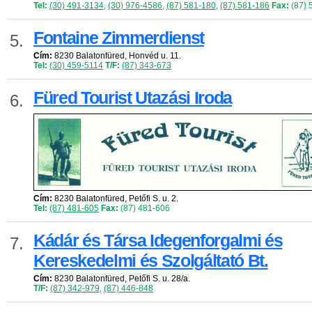
Tel:
(30) 491-3134
,
(30) 976-4586
,
(87) 581-180
,
(87) 581-186
Fax:
(87) 
Fontaine Zimmerdienst
5.
Cím:
8230 Balatonfüred, Honvéd u. 11.
Tel:
(30) 459-5114
T/F:
(87) 343-673
Füred Tourist Utazási Iroda
6.
Cím:
8230 Balatonfüred, Petőfi S. u. 2.
Tel:
(87) 481-605
Fax:
(87) 481-606
Kádár és Társa Idegenforgalmi és
7.
Kereskedelmi és Szolgáltató Bt.
Cím:
8230 Balatonfüred, Petőfi S. u. 28/a.
T/F:
(87) 342-979
,
(87) 446-848