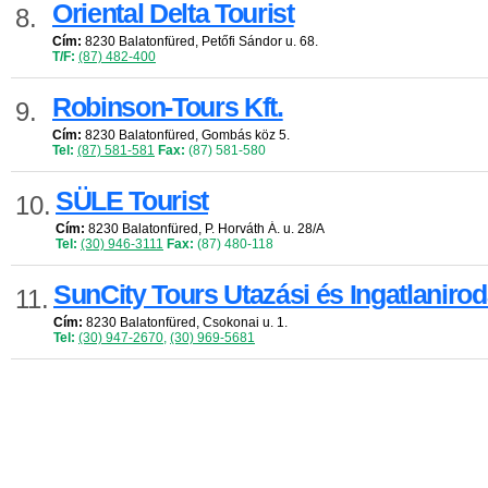
Oriental Delta Tourist
8.
Cím:
8230 Balatonfüred, Petőfi Sándor u. 68.
T/F:
(87) 482-400
Robinson-Tours Kft.
9.
Cím:
8230 Balatonfüred, Gombás köz 5.
Tel:
(87) 581-581
Fax:
(87) 581-580
SÜLE Tourist
10.
Cím:
8230 Balatonfüred, P. Horváth Á. u. 28/A
Tel:
(30) 946-3111
Fax:
(87) 480-118
SunCity Tours Utazási és Ingatlaniro
11.
Cím:
8230 Balatonfüred, Csokonai u. 1.
Tel:
(30) 947-2670
,
(30) 969-5681