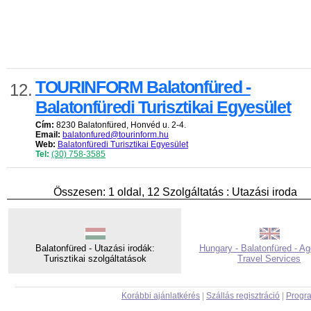
TOURINFORM Balatonfüred -
12.
Balatonfüredi Turisztikai Egyesület
Cím:
8230 Balatonfüred, Honvéd u. 2-4.
Email:
balatonfured@tourinform.hu
Web:
Balatonfüredi Turisztikai Egyesület
Tel:
(30) 758-3585
Összesen: 1 oldal, 12 Szolgáltatás : Utazási iroda
Balatonfüred - Utazási irodák:
Hungary - Balatonfüred - Ag
Turisztikai szolgáltatások
Travel Services
Korábbi ajánlatkérés
|
Szállás regisztráció
|
Progra