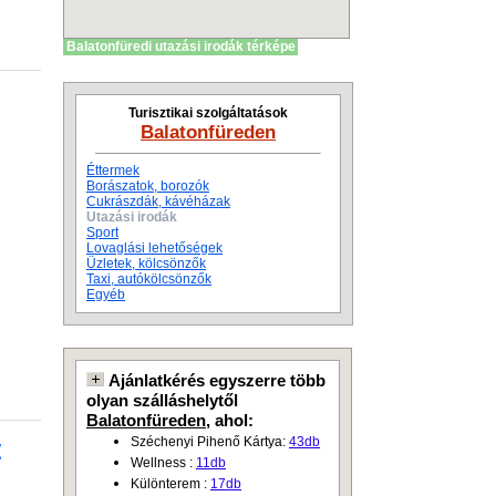
Balatonfüredi utazási irodák térképe
Turisztikai szolgáltatások
Balatonfüreden
Éttermek
Borászatok, borozók
Cukrászdák, kávéházak
Utazási irodák
Sport
Lovaglási lehetőségek
Üzletek, kölcsönzők
Taxi, autókölcsönzők
Egyéb
Ajánlatkérés egyszerre több
olyan szálláshelytől
Balatonfüreden
, ahol:
Széchenyi Pihenő Kártya:
43db
Wellness :
11db
Különterem :
17db