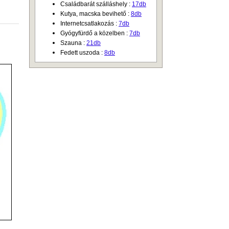
Családbarát szálláshely :
17db
Kutya, macska bevihető :
8db
Internetcsatlakozás :
7db
Gyógyfürdő a közelben :
7db
Szauna :
21db
Fedett uszoda :
8db