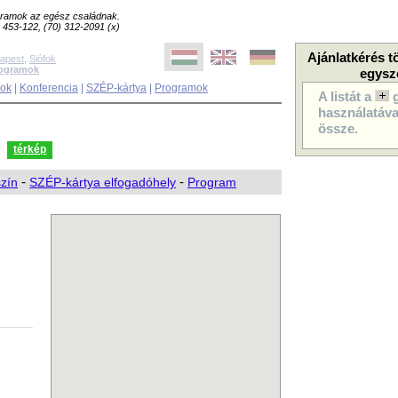
ogramok az egész családnak.
8) 453-122, (70) 312-2091 (x)
Ajánlatkérés t
apest
,
Siófok
rogramok
egysz
sok
|
Konferencia
|
SZÉP-kártya
|
Programok
A listát a
használatával
össze.
térkép
szín
-
SZÉP-kártya elfogadóhely
-
Program