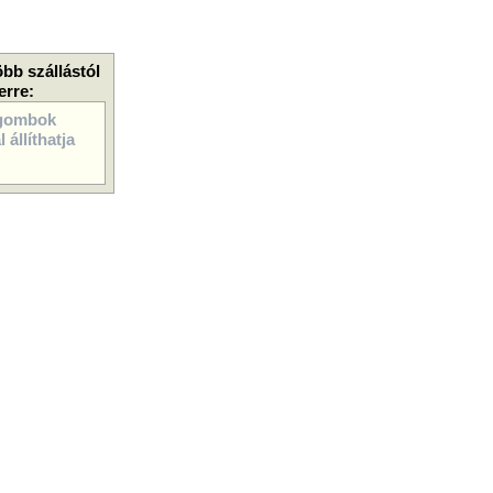
öbb szállástól
erre:
gombok
 állíthatja