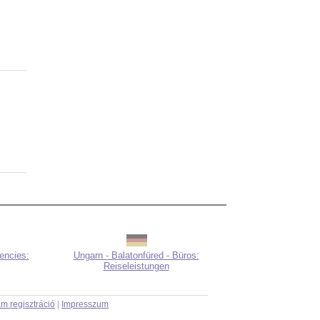
encies:
Ungarn - Balatonfüred - Büros:
Reiseleistungen
m regisztráció
|
Impresszum