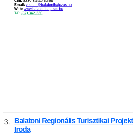
Cím:
8230 Balatonfüred
Email:
vitorlas@balatonihajozas.hu
Web:
www.balatonihajozas.hu
T/F:
(87) 342-230
Balatoni Regionális Turisztikai Projekt
3.
Iroda