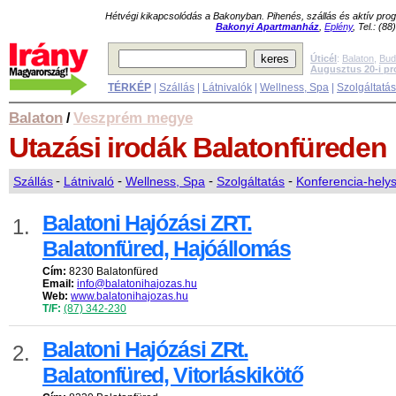
Hétvégi kikapcsolódás a Bakonyban. Pihenés, szállás és aktív pr
Bakonyi Apartmanház
,
Eplény
, Tel.: (8
Úticél
:
Balaton
,
Bud
Augusztus 20-i p
TÉRKÉP
|
Szállás
|
Látnivalók
|
Wellness, Spa
|
Szolgáltatá
Balaton
Veszprém megye
/
Utazási irodák
Balatonfüreden
Szállás
-
Látnivaló
-
Wellness, Spa
-
Szolgáltatás
-
Konferencia-hely
Balatoni Hajózási ZRT.
1.
Balatonfüred, Hajóállomás
Cím:
8230 Balatonfüred
Email:
info@balatonihajozas.hu
Web:
www.balatonihajozas.hu
T/F:
(87) 342-230
Balatoni Hajózási ZRt.
2.
Balatonfüred, Vitorláskikötő