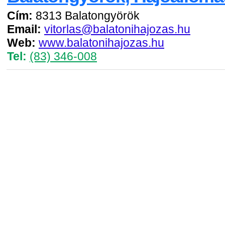
Cím:
8313 Balatongyörök
Email:
vitorlas@balatonihajozas.hu
Web:
www.balatonihajozas.hu
Tel:
(83) 346-008