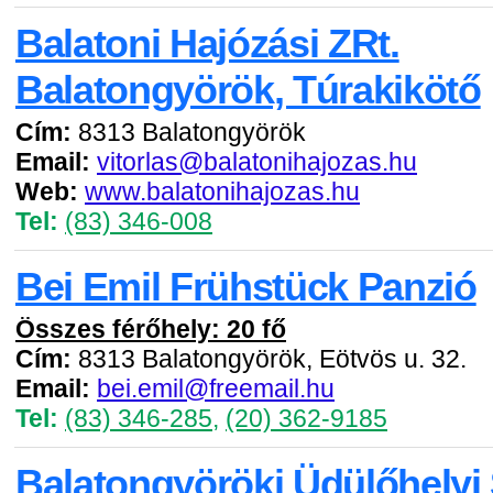
Balatoni Hajózási ZRt.
Balatongyörök, Túrakikötő
Cím:
8313 Balatongyörök
Email:
vitorlas@balatonihajozas.hu
Web:
www.balatonihajozas.hu
Tel:
(83) 346-008
Bei Emil Frühstück Panzió
Összes férőhely: 20 fő
Cím:
8313 Balatongyörök, Eötvös u. 32.
Email:
bei.emil@freemail.hu
Tel:
(83) 346-285
,
(20) 362-9185
Balatongyöröki Üdülőhelyi