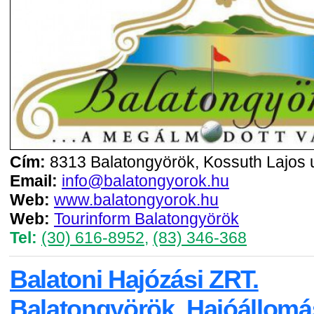
Cím:
8313 Balatongyörök, Kossuth Lajos u
Email:
info@balatongyorok.hu
Web:
www.balatongyorok.hu
Web:
Tourinform Balatongyörök
Tel:
(30) 616-8952
,
(83) 346-368
Balatoni Hajózási ZRT.
Balatongyörök, Hajóállomá