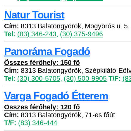
Natur Tourist
Cím:
8313 Balatongyörök, Mogyorós u. 5.
Tel:
(83) 346-243
,
(30) 375-9496
Panoráma Fogadó
Összes férőhely: 150 fő
Cím:
8313 Balatongyörök, Szépkilátó-Eötv
Tel:
(30) 300-5705
,
(30) 500-9905
T/F:
(8
Varga Fogadó Étterem
Összes férőhely: 120 fő
Cím:
8313 Balatongyörök, 71-es főút
T/F:
(83) 346-444