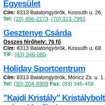
Egyesület
Cím:
8313 Balatongyörök, Kossuth u. 26.
Tel:
(20) 456-2273
,
(70) 313-7992
Gesztenye Csárda
Összes férőhely: 76 fő
Cím:
8313 Balatongyörök, Kossuth u. 68.
T/F:
(83) 346-080
Holiday Sportcentrum
Cím:
8313 Balatongyörök, Móricz Zs. u. 1.
Tel:
(30) 204-5909
Fax:
(83) 346-458
"Kajdi Kristály" Kristálybol