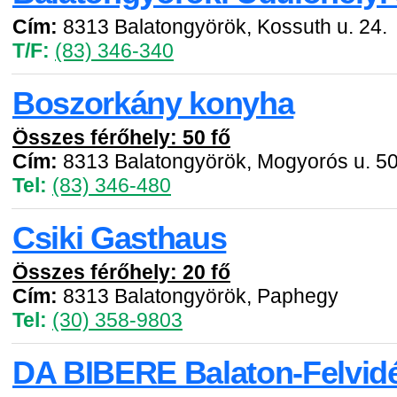
Cím:
8313 Balatongyörök, Kossuth u. 24.
T/F:
(83) 346-340
Boszorkány konyha
Összes férőhely: 50 fő
Cím:
8313 Balatongyörök, Mogyorós u. 50
Tel:
(83) 346-480
Csiki Gasthaus
Összes férőhely: 20 fő
Cím:
8313 Balatongyörök, Paphegy
Tel:
(30) 358-9803
DA BIBERE Balaton-Felvidé