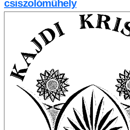
csiszolóműhely