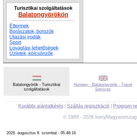
Turisztikai szolgáltatások
Balatongyörökön
Éttermek
Borászatok, borozók
Utazási irodák
Sport
Lovaglási lehetőségek
Üzletek, kölcsönzők
Balatongyörök - Turisztikai
Hungary - Balatongyörök - Travel
szolgáltatások
Services
Korábbi ajánlatkérés
|
Szállás regisztráció
|
Program re
© 1989 - 2026 IranyMagyarorszag
2026. augusztus 8. szombat - 05:48:16