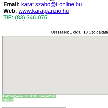
Email:
karat.szabo@t-online.hu
Web:
www.karatpanzio.hu
T/F:
(83) 346-075
Összesen: 1 oldal, 18 Szolgáltatá
Balatongyöröki turisztikai szolgáltatók
térképe