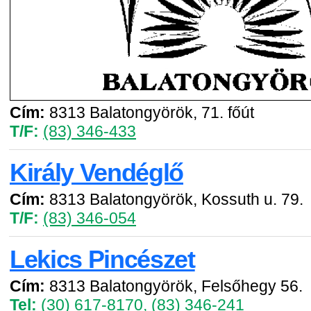
Cím:
8313 Balatongyörök, 71. főút
T/F:
(83) 346-433
Király Vendéglő
Cím:
8313 Balatongyörök, Kossuth u. 79.
T/F:
(83) 346-054
Lekics Pincészet
Cím:
8313 Balatongyörök, Felsőhegy 56.
Tel:
(30) 617-8170
,
(83) 346-241