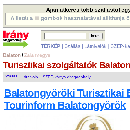
Ajánlatkérés több szállástól eg
A listát a
gombok használatával állíthatja ö
TÉRKÉP
|
Szállás
|
Látnivalók
|
SZÉP-ká
Balaton
Zala megye
/
Turisztikai szolgáltatók
Balato
-
-
Szállás
Látnivaló
SZÉP-kártya elfogadóhely
Balatongyöröki Turisztikai 
Tourinform Balatongyörök