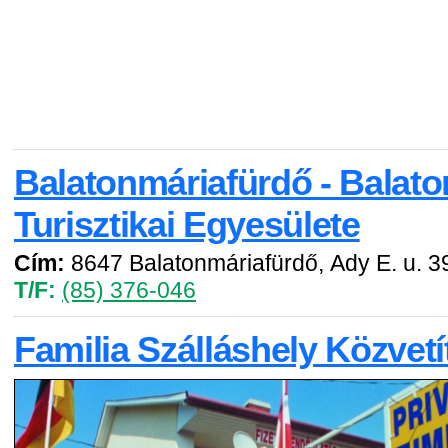
Balatonmáriafürdő - Balato
Turisztikai Egyesülete
Cím:
8647 Balatonmáriafürdő, Ady E. u. 3
T/F:
(85) 376-046
Familia Szálláshely Közvetí