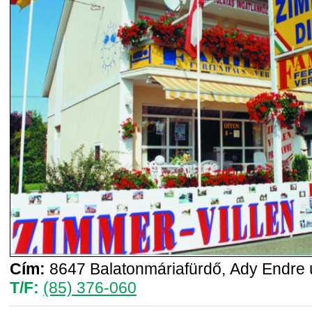
Cím:
8647 Balatonmáriafürdő, Ady Endre ú
T/F:
(85) 376-060