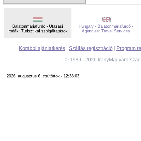
Balatonmáriafürdő - Utazási
Hungary - Balatonmáriafürdő -
irodák: Turisztikai szolgáltatások
Agencies: Travel Services
Korábbi ajánlatkérés
|
Szállás regisztráció
|
Program re
© 1989 - 2026 IranyMagyarorszag
2026. augusztus 6. csütörtök - 12:38:03