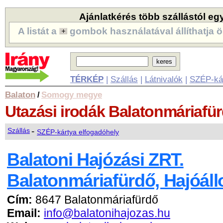
Ajánlatkérés több szállástól eg
A listát a
gombok használatával állíthatja ö
TÉRKÉP
|
Szállás
|
Látnivalók
|
SZÉP-ká
Balaton
Somogy megye
/
Utazási irodák
Balatonmáriafü
-
Szállás
SZÉP-kártya elfogadóhely
Balatoni Hajózási ZRT.
Balatonmáriafürdő, Hajóál
Cím:
8647 Balatonmáriafürdő
Email:
info@balatonihajozas.hu