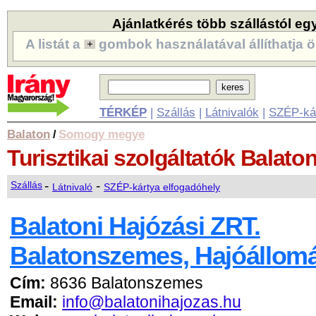
Ajánlatkérés több szállástól eg
A listát a
gombok használatával állíthatja ö
TÉRKÉP
|
Szállás
|
Látnivalók
|
SZÉP-ká
Balaton
Somogy megye
/
Turisztikai szolgáltatók
Balato
-
-
Szállás
Látnivaló
SZÉP-kártya elfogadóhely
Balatoni Hajózási ZRT.
Balatonszemes, Hajóállom
Cím:
8636 Balatonszemes
Email:
info@balatonihajozas.hu