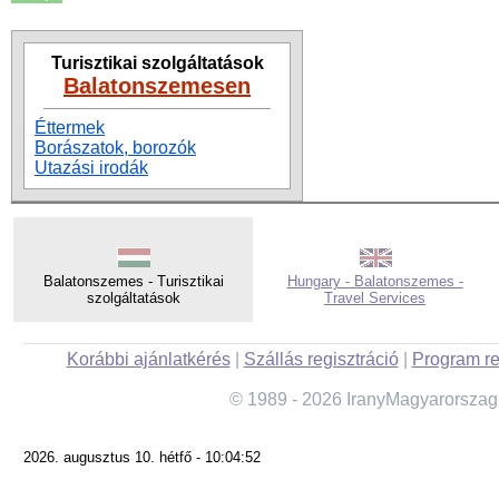
Turisztikai szolgáltatások
Balatonszemesen
Éttermek
Borászatok, borozók
Utazási irodák
Balatonszemes - Turisztikai
Hungary - Balatonszemes -
szolgáltatások
Travel Services
Korábbi ajánlatkérés
|
Szállás regisztráció
|
Program re
© 1989 - 2026 IranyMagyarorszag
2026. augusztus 10. hétfő - 10:04:52