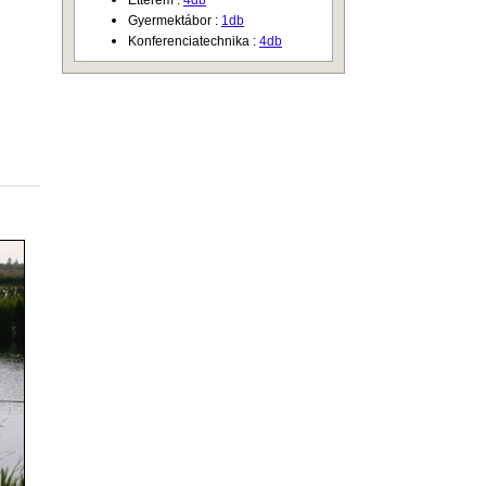
Étterem :
4db
Gyermektábor :
1db
Konferenciatechnika :
4db