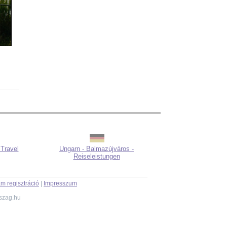
 Travel
Ungarn - Balmazújváros -
Reiseleistungen
m regisztráció
|
Impresszum
szag.hu