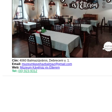
Cím:
4060 Balmazújváros, Debreceni u. 1.
Email:
muzeumkavehazbalmaz@gmail.com
Web:
Múzeum Kávéház és Étterem
Tel:
(30) 923-9312