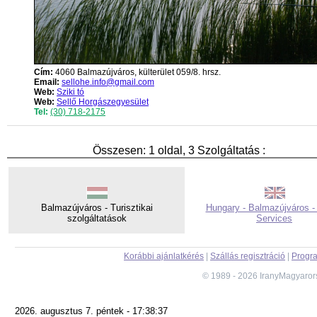
Cím:
4060 Balmazújváros, külterület 059/8. hrsz.
Email:
sellohe.info@gmail.com
Web:
Sziki tó
Web:
Sellő Horgászegyesület
Tel:
(30) 718-2175
Összesen: 1 oldal, 3 Szolgáltatás :
Balmazújváros - Turisztikai
Hungary - Balmazújváros -
szolgáltatások
Services
Korábbi ajánlatkérés
|
Szállás regisztráció
|
Progra
© 1989 - 2026 IranyMagyaror
2026. augusztus 7. péntek - 17:38:37