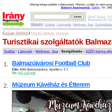
Hétvégi kikapcsolódás a Bakonyban. Pihenés, szállás és aktív pr
Bakonyi Apartmanház
,
Eplény
, Tel.: (8
Úticél
:
Balaton
,
Bud
Augusztus 20-i p
TÉRKÉP
|
Szállás
|
Látnivalók
|
Wellness, Spa
|
Szolgáltatá
Észak-Alföld
Hajdú-Bihar megye
/
Turisztikai szolgáltatók
Balmaz
Szállás
-
Látnivaló
-
Wellness, Spa
-
Szolgáltatás
-
SZÉP-kártya elf
Balmazújvárosi Football Club
1.
Cím:
4060 Balmazújváros, Sporttér u. 5-7.
Tel:
(52) 123-456
Múzeum Kávéház és Étterem
2.