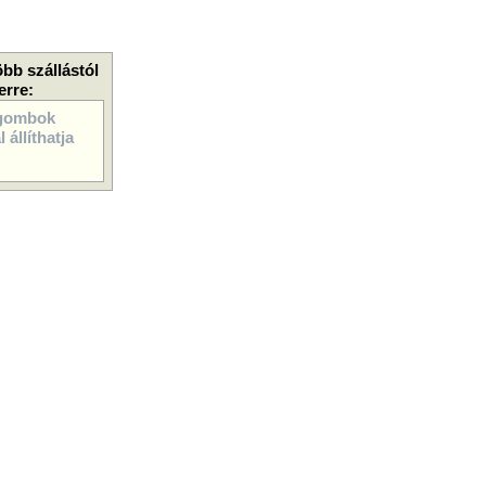
öbb szállástól
erre:
gombok
 állíthatja