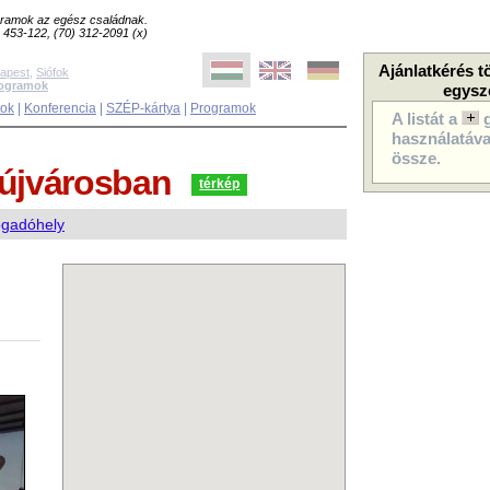
ogramok az egész családnak.
8) 453-122, (70) 312-2091 (x)
Ajánlatkérés t
apest
,
Siófok
rogramok
egysz
sok
|
Konferencia
|
SZÉP-kártya
|
Programok
A listát a
használatával
össze.
újvárosban
térkép
ogadóhely