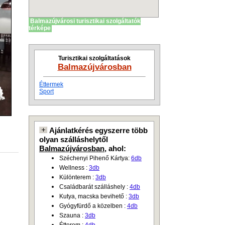
Balmazújvárosi turisztikai szolgáltatók
térképe
Turisztikai szolgáltatások
Balmazújvárosban
Éttermek
Sport
Ajánlatkérés egyszerre több
olyan szálláshelytől
Balmazújvárosban
, ahol:
Széchenyi Pihenő Kártya:
6db
Wellness :
3db
Különterem :
3db
Családbarát szálláshely :
4db
Kutya, macska bevihető :
3db
Gyógyfürdő a közelben :
4db
Szauna :
3db