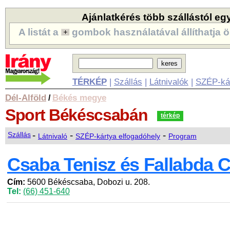
Ajánlatkérés több szállástól eg
A listát a
gombok használatával állíthatja ö
TÉRKÉP
|
Szállás
|
Látnivalók
|
SZÉP-ká
Dél-Alföld
Békés megye
/
Sport
Békéscsabán
térkép
-
-
-
Szállás
Látnivaló
SZÉP-kártya elfogadóhely
Program
Csaba Tenisz és Fallabda C
Cím:
5600 Békéscsaba, Dobozi u. 208.
Tel:
(66) 451-640