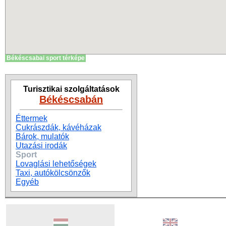
Békéscsabai sport térképe
Turisztikai szolgáltatások
Békéscsabán
Éttermek
Cukrászdák, kávéházak
Bárok, mulatók
Utazási irodák
Sport
Lovaglási lehetőségek
Taxi, autókölcsönzők
Egyéb