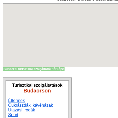
Budaörsi turisztikai szolgáltatók térképe
Turisztikai szolgáltatások
Budaörsön
Éttermek
Cukrászdák, kávéházak
Utazási irodák
Sport