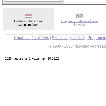
Budaörs - Turisztikai
Hungary - Budaörs - Travel
szolgáltatások
Services
Korábbi ajánlatkérés
|
Szállás regisztráció
|
Program re
© 1989 - 2026 IranyMagyarorszag
2026. augusztus 9. vasárnap - 10:21:25