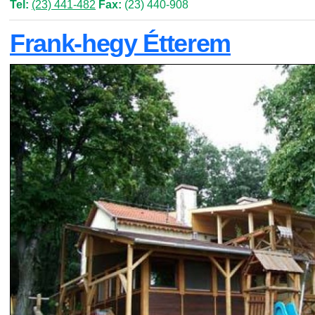
Tel:
(23) 441-482
Fax:
(23) 440-908
Frank-hegy Étterem