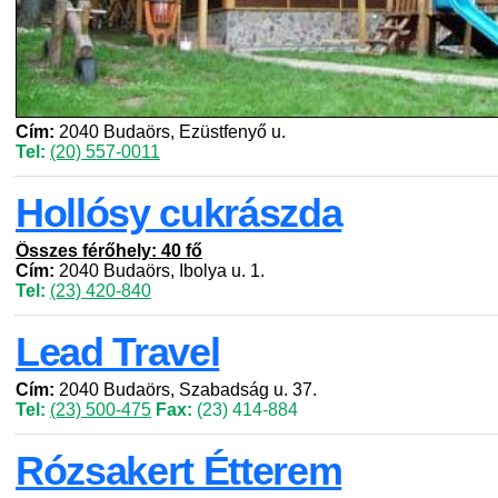
Cím:
2040 Budaörs, Ezüstfenyő u.
Tel:
(20) 557-0011
Hollósy cukrászda
Összes férőhely: 40 fő
Cím:
2040 Budaörs, Ibolya u. 1.
Tel:
(23) 420-840
Lead Travel
Cím:
2040 Budaörs, Szabadság u. 37.
Tel:
(23) 500-475
Fax:
(23) 414-884
Rózsakert Étterem