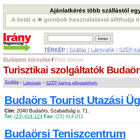
Ajánlatkérés több szállástól eg
A listát a
gombok használatával állíthatja ö
TÉRKÉP
|
Szállás
|
Látnivalók
|
SZÉP-ká
Budapest környéke
Pest megye
/
Turisztikai szolgáltatók
Budaör
-
-
Szállás
Látnivaló
SZÉP-kártya elfogadóhely
Budaörs Tourist Utazási Ü
Cím:
2040 Budaörs, Szabadság u. 71.
Tel:
(23) 414-124
Fax:
(23) 414-011
Budaörsi Teniszcentrum