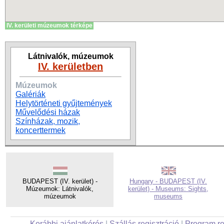
IV. kerületi múzeumok térképe
Látnivalók, múzeumok
IV. kerületben
Múzeumok
Galériák
Helytörténeti gyűjtemények
Művelődési házak
Színházak, mozik,
koncerttermek
BUDAPEST (IV. kerület) -
Hungary - BUDAPEST (IV.
Múzeumok: Látnivalók,
kerület) - Museums: Sights,
múzeumok
museums
Korábbi ajánlatkérés
|
Szállás regisztráció
|
Program re