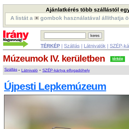
Ajánlatkérés több szállástól eg
A listát a
gombok használatával állíthatja ö
TÉRKÉP
|
Szállás
|
Látnivalók
|
SZÉP-ká
Múzeumok
IV. kerületben
térkép
-
-
Szállás
Látnivaló
SZÉP-kártya elfogadóhely
Újpesti Lepkemúzeum