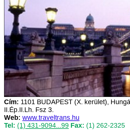
Cím:
1101 BUDAPEST (X. kerület), Hungári
II.Ép.II.Lh. Fsz 3.
Web:
www.traveltrans.hu
Tel:
(1) 431-9094...99
Fax:
(1) 262-2325