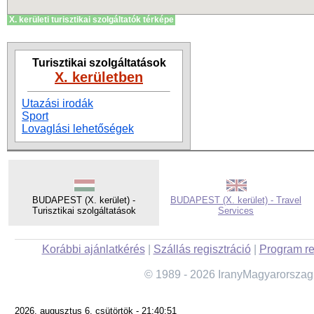
X. kerületi turisztikai szolgáltatók térképe
Turisztikai szolgáltatások
X. kerületben
Utazási irodák
Sport
Lovaglási lehetőségek
BUDAPEST (X. kerület) -
BUDAPEST (X. kerület) - Travel
Turisztikai szolgáltatások
Services
Korábbi ajánlatkérés
|
Szállás regisztráció
|
Program re
© 1989 - 2026 IranyMagyarorszag
2026. augusztus 6. csütörtök - 21:40:51