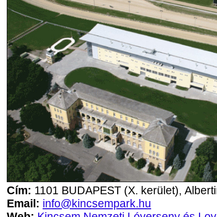
Cím:
1101 BUDAPEST (X. kerület), Albertir
Email:
info@kincsempark.hu
Web:
Kincsem Nemzeti Lóverseny és Lovas