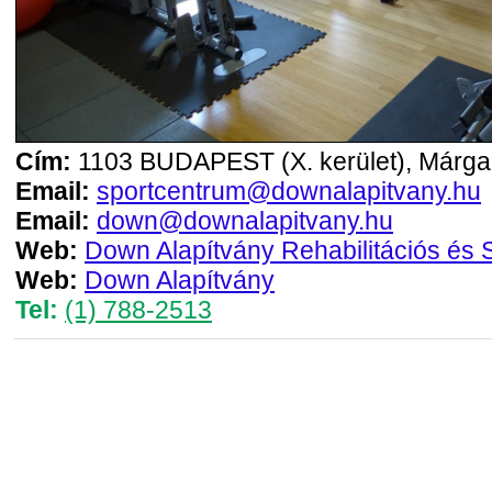
Cím:
1103 BUDAPEST (X. kerület), Márga 
Email:
sportcentrum@downalapitvany.hu
Email:
down@downalapitvany.hu
Web:
Down Alapítvány Rehabilitációs és 
Web:
Down Alapítvány
Tel:
(1) 788-2513