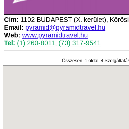
Cím:
1102 BUDAPEST (X. kerület), Kőrös
Email:
pyramid@pyramidtravel.hu
Web:
www.pyramidtravel.hu
Tel:
(1) 260-8011
,
(70) 317-9541
Összesen: 1 oldal, 4 Szolgáltatás