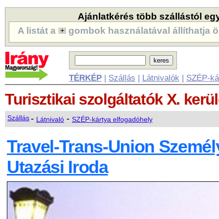
Ajánlatkérés több szállástól eg
A listát a
gombok használatával állíthatja ö
TÉRKÉP
|
Szállás
|
Látnivalók
|
SZÉP-ká
Turisztikai szolgáltatók
X. kerü
-
-
Szállás
Látnivaló
SZÉP-kártya elfogadóhely
Travel-Trans-Union Személy
Utazási Iroda