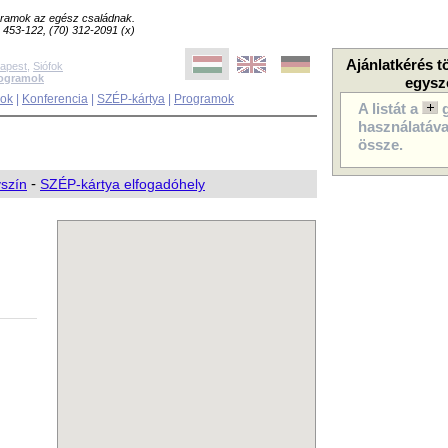
ogramok az egész családnak.
8) 453-122, (70) 312-2091 (x)
Ajánlatkérés t
apest
,
Siófok
rogramok
egysz
sok
|
Konferencia
|
SZÉP-kártya
|
Programok
A listát a
használatával
össze.
yszín
-
SZÉP-kártya elfogadóhely