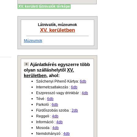
XV. kerületi látnivalók térképe
Látnivalók, múzeumok
XV. kerületben
Múzeumok
Ajánlatkérés egyszerre több
olyan szálláshelytől
XV.
kerületben
, ahol:
Széchenyi Pihenő Kártya:
6db
Internetcsatlakozás :
6db
Eszpresszó vagy drinkbár :
4db
Tévé :
6db
Parkoló :
6db
Fürdőszobás szoba :
2db
Reggeli :
4db
Információ :
4db
Mosoda :
4db
Nemdohányzó :
4db