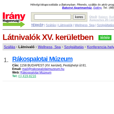
Hétvégi kikapcsolódás a Bakonyban. Pihenés, szállás és aktív pr
Bakonyi Apartmanház
,
Eplény
, Tel.: (8
Úticél
:
Balaton
,
Bud
Augusztus 20-i p
TÉRKÉP
|
Szállás
|
Látnivalók
|
Wellness, Spa
|
Szolgáltatá
Látnivalók
XV. kerületben
térkép
Szállás
-
Látnivaló
-
Wellness, Spa
-
Szolgáltatás
-
Konferencia-hel
Rákospalotai Múzeum
1.
Cím:
1158 BUDAPEST (XV. kerület), Pestújhelyi út 81.
Email:
mail@rakospalotaimuzeum.hu
Web:
Rákospalotai Múzeum
Tel:
(1) 419-8216