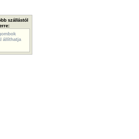
öbb szállástól
erre:
gombok
 állíthatja