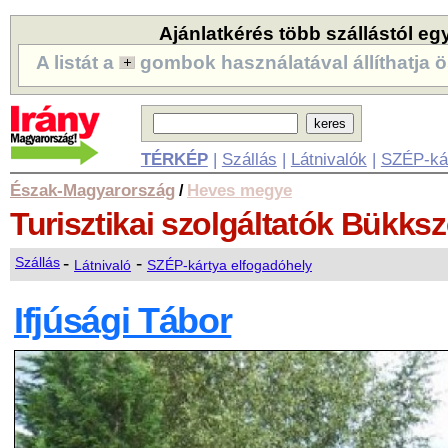
Ajánlatkérés több szállástól eg
A listát a
gombok használatával állíthatja ö
TÉRKÉP
|
Szállás
|
Látnivalók
|
SZÉP-ká
Észak-Magyarország
Heves megye
/
Turisztikai szolgáltatók
Bükksz
-
-
Szállás
Látnivaló
SZÉP-kártya elfogadóhely
Ifjúsági Tábor