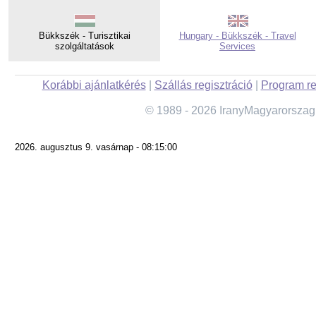
Bükkszék - Turisztikai
Hungary - Bükkszék - Travel
szolgáltatások
Services
Korábbi ajánlatkérés
|
Szállás regisztráció
|
Program re
© 1989 - 2026 IranyMagyarorszag
2026. augusztus 9. vasárnap - 08:15:00