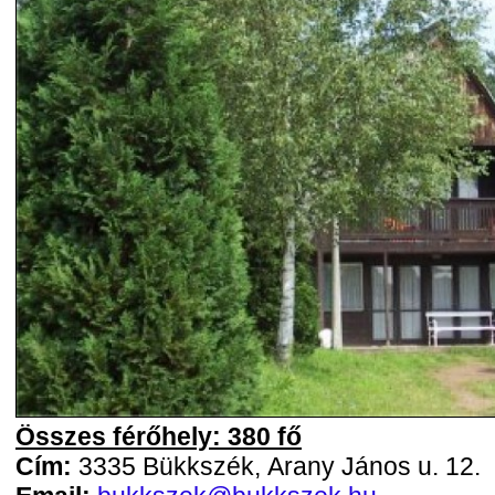
Összes férőhely: 380 fő
Cím:
3335 Bükkszék, Arany János u. 12.