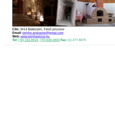
Cím:
3414 Bükkzsérc, Felső pincesor
Email:
pelyhe.andrasne@gmail.com
Web:
www.pelyhepince.hu
Tel:
(70) 310-8519
,
(70) 639-2603
Fax:
(1) 277-6675