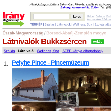
Hétvégi kikapcsolódás a Bakonyban. Pihenés, szállás és aktív pr
Bakonyi Apartmanház
,
Eplény
, Tel.: (8
Úticél
:
Balaton
,
Bud
Augusztus 20-i p
TÉRKÉP
|
Szállás
|
Látnivalók
|
Wellness, Spa
|
Szolgáltatá
Észak-Magyarország
Borsod-Abaúj-Zemplén megye
/
Látnivalók
Bükkzsércen
térkép
Szállás
-
Látnivaló
-
Wellness, Spa
-
SZÉP-kártya elfogadóhely
Pelyhe Pince - Pincemúzeum
1.