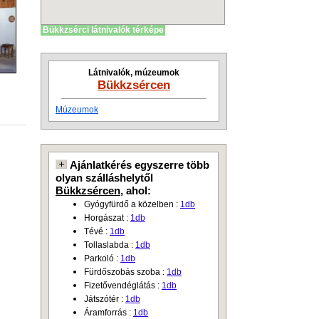
Bükkzsérci látnivalók térképe
Látnivalók, múzeumok
Bükkzsércen
Múzeumok
Ajánlatkérés egyszerre több
olyan szálláshelytől
Bükkzsércen
, ahol:
Gyógyfürdő a közelben :
1db
Horgászat :
1db
Tévé :
1db
Tollaslabda :
1db
Parkoló :
1db
Fürdőszobás szoba :
1db
Fizetővendéglátás :
1db
Játszótér :
1db
Áramforrás :
1db