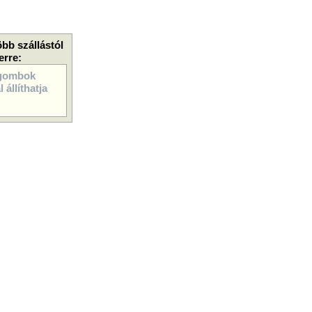
öbb szállástól
erre:
gombok
 állíthatja