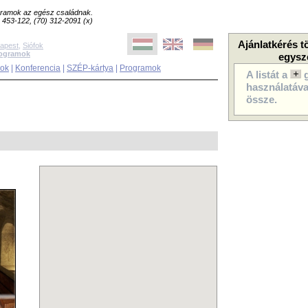
ogramok az egész családnak.
8) 453-122, (70) 312-2091 (x)
Ajánlatkérés t
apest
,
Siófok
rogramok
egysz
sok
|
Konferencia
|
SZÉP-kártya
|
Programok
A listát a
használatával
össze.