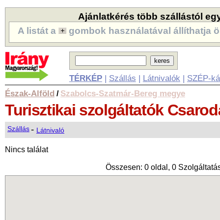
Ajánlatkérés több szállástól eg
A listát a
gombok használatával állíthatja ö
TÉRKÉP
|
Szállás
|
Látnivalók
|
SZÉP-ká
Észak-Alföld
Szabolcs-Szatmár-Bereg megye
/
Turisztikai szolgáltatók
Csarod
-
Szállás
Látnivaló
Nincs találat
Összesen: 0 oldal, 0 Szolgáltatás