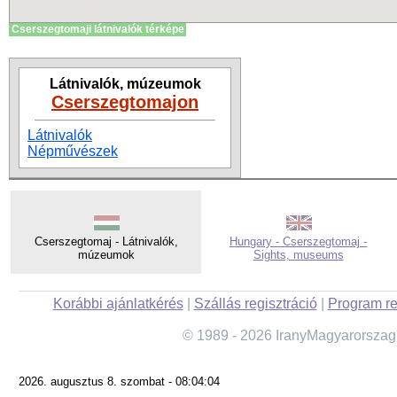
Cserszegtomaji látnivalók térképe
Látnivalók, múzeumok
Cserszegtomajon
Látnivalók
Népművészek
Cserszegtomaj - Látnivalók,
Hungary - Cserszegtomaj -
múzeumok
Sights, museums
Korábbi ajánlatkérés
|
Szállás regisztráció
|
Program re
© 1989 - 2026 IranyMagyarorszag
2026. augusztus 8. szombat - 08:04:04