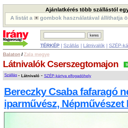
Ajánlatkérés több szállástól eg
A listát a
gombok használatával állíthatja ö
TÉRKÉP
|
Szállás
|
Látnivalók
|
SZÉP-ká
Balaton
Zala megye
/
Látnivalók
Cserszegtomajon
t
-
-
Szállás
Látnivaló
SZÉP-kártya elfogadóhely
Bereczky Csaba fafaragó n
iparművész, Népművészet 