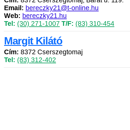
Cím:
8372 Cserszegtomaj, Barát u. 119.
Email:
bereczky21@t-online.hu
Web:
bereczky21.hu
Tel:
(30) 271-1007
T/F:
(83) 310-454
Margit Kilátó
Cím:
8372 Cserszegtomaj
Tel:
(83) 312-402