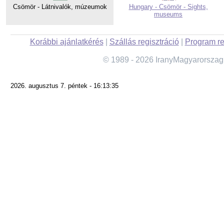
Csömör - Látnivalók, múzeumok
Hungary - Csömör - Sights,
museums
Korábbi ajánlatkérés
|
Szállás regisztráció
|
Program re
© 1989 - 2026 IranyMagyarorszag
2026. augusztus 7. péntek - 16:13:35