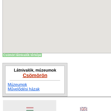
Csömöri látnivalók térképe
Látnivalók, múzeumok
Csömörön
Múzeumok
Művelődési házak