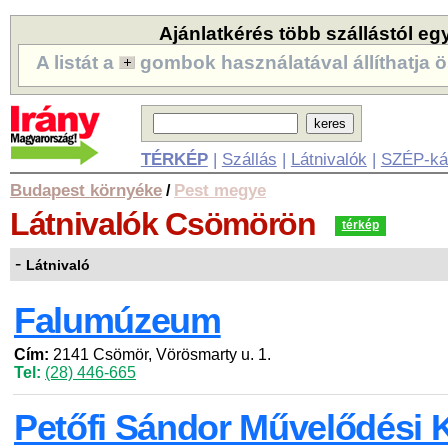
Ajánlatkérés több szállástól eg
A listát a
gombok használatával állíthatja ö
TÉRKÉP
|
Szállás
|
Látnivalók
|
SZÉP-ká
Budapest környéke
Pest megye
/
Látnivalók
Csömörön
térkép
-
Látnivaló
Falumúzeum
Cím:
2141 Csömör, Vörösmarty u. 1.
Tel:
(28) 446-665
Petőfi Sándor Művelődési 