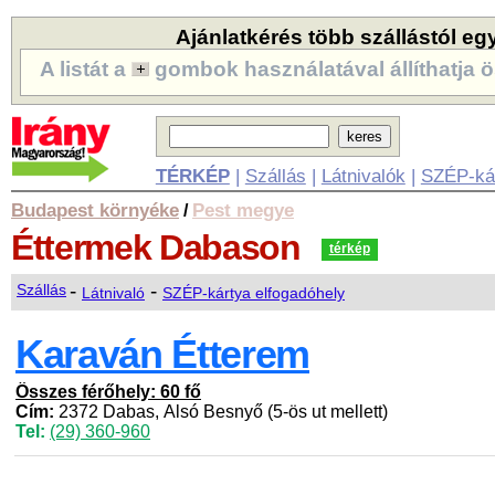
Ajánlatkérés több szállástól eg
A listát a
gombok használatával állíthatja ö
TÉRKÉP
|
Szállás
|
Látnivalók
|
SZÉP-ká
Budapest környéke
Pest megye
/
Éttermek
Dabason
térkép
-
-
Szállás
Látnivaló
SZÉP-kártya elfogadóhely
Karaván Étterem
Összes férőhely: 60 fő
Cím:
2372 Dabas, Alsó Besnyő (5-ös ut mellett)
Tel:
(29) 360-960