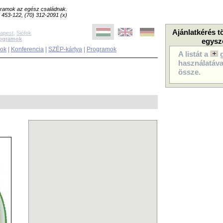
ogramok az egész családnak.
8) 453-122, (70) 312-2091 (x)
Ajánlatkérés t
apest
,
Siófok
rogramok
egysz
sok
|
Konferencia
|
SZÉP-kártya
|
Programok
A listát a
használatával
össze.