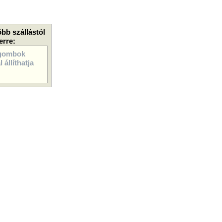
öbb szállástól
erre:
gombok
 állíthatja