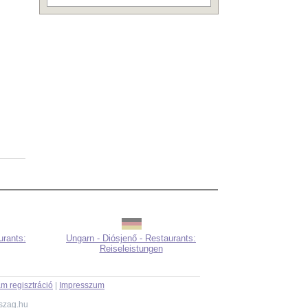
urants:
Ungarn - Diósjenő - Restaurants:
Reiseleistungen
m regisztráció
|
Impresszum
szag.hu