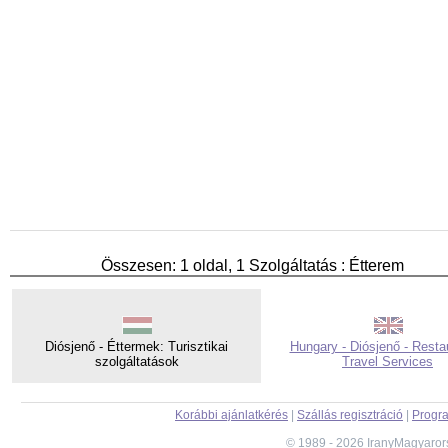
Összesen: 1 oldal, 1 Szolgáltatás : Étterem
Diósjenő - Éttermek: Turisztikai
Hungary - Diósjenő - Resta
szolgáltatások
Travel Services
Korábbi ajánlatkérés
|
Szállás regisztráció
|
Progra
© 1989 - 2026 IranyMagyaror