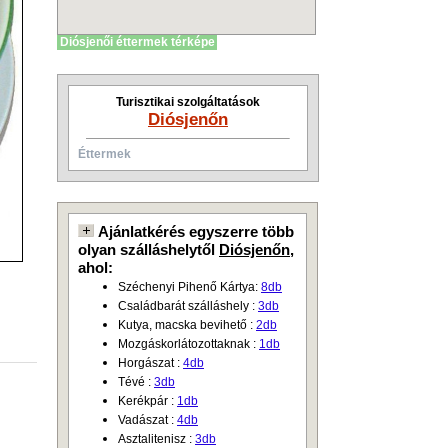
Diósjenői éttermek térképe
Turisztikai szolgáltatások
Diósjenőn
Éttermek
Ajánlatkérés egyszerre több
olyan szálláshelytől
Diósjenőn
,
ahol:
Széchenyi Pihenő Kártya:
8db
Családbarát szálláshely :
3db
Kutya, macska bevihető :
2db
Mozgáskorlátozottaknak :
1db
Horgászat :
4db
Tévé :
3db
Kerékpár :
1db
Vadászat :
4db
Asztalitenisz :
3db