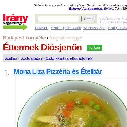
Hétvégi kikapcsolódás a Bakonyban. Pihenés, szállás és aktív pr
Bakonyi Apartmanház
,
Eplény
, Tel.: (8
Úticél
:
Balaton
,
Bud
Augusztus 20-i p
TÉRKÉP
|
Szállás
|
Látnivalók
|
Wellness, Spa
|
Szolgáltatá
Budapest környéke
Nógrád megye
/
Éttermek
Diósjenőn
térkép
Szállás
-
Szolgáltatás
-
SZÉP-kártya elfogadóhely
Mona Liza Pizzéria és Ételbár
1.