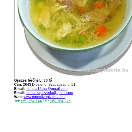
Összes férőhely: 30 fő
Cím:
2643 Diósjenő, Szabadság u. 51.
Email:
monica12ster@gmail.com
Email:
monalizapizzeria@gmail.com
Web:
www.monalizapizzeria.hu/
Tel:
(35) 364-144
T/F:
(35) 364-275