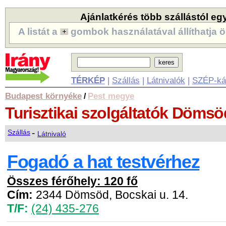
Ajánlatkérés több szállástól eg
A listát a
gombok használatával állíthatja ö
TÉRKÉP
|
Szállás
|
Látnivalók
|
SZÉP-ká
Budapest környéke
Pest megye
/
Turisztikai szolgáltatók
Dömsö
-
Szállás
Látnivaló
Fogadó a hat testvérhez
Összes férőhely: 120 fő
Cím:
2344 Dömsöd, Bocskai u. 14.
T/F:
(24) 435-276