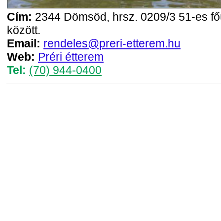
Cím:
2344 Dömsöd, hrsz. 0209/3 51-es főú
között.
Email:
rendeles@preri-etterem.hu
Web:
Préri étterem
Tel:
(70) 944-0400