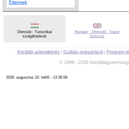
Éttermek
Dömsöd - Turisztikai
Hungary - Dömsöd - Travel
szolgáltatások
Services
Korábbi ajánlatkérés
|
Szállás regisztráció
|
Program re
© 1989 - 2026 IranyMagyarorszag
2026. augusztus 10. hétfő - 13:39:58