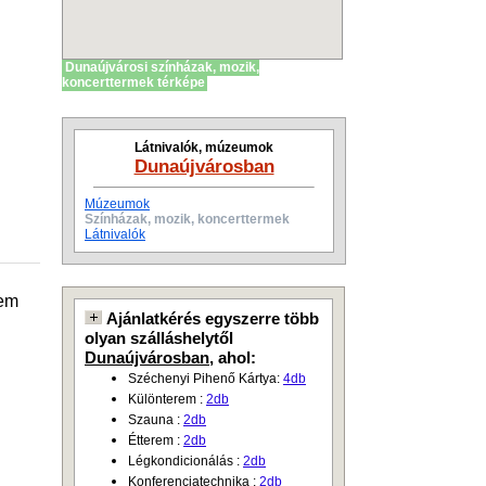
Dunaújvárosi színházak, mozik,
koncerttermek térképe
Látnivalók, múzeumok
Dunaújvárosban
Múzeumok
Színházak, mozik, koncerttermek
Látnivalók
rem
Ajánlatkérés egyszerre több
olyan szálláshelytől
Dunaújvárosban
, ahol:
Széchenyi Pihenő Kártya:
4db
Különterem :
2db
Szauna :
2db
Étterem :
2db
Légkondicionálás :
2db
Konferenciatechnika :
2db