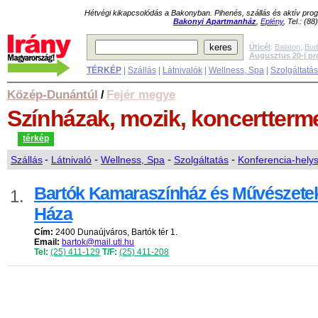
Hétvégi kikapcsolódás a Bakonyban. Pihenés, szállás és aktív pr
Bakonyi Apartmanház
,
Eplény
, Tel.: (8
Úticél
:
Balaton
,
Bud
Augusztus 20-i p
TÉRKÉP
|
Szállás
|
Látnivalók
|
Wellness, Spa
|
Szolgáltatá
Közép-Dunántúl
Fejér megye
/
Színházak, mozik, koncertter
térkép
Szállás
-
Látnivaló
-
Wellness, Spa
-
Szolgáltatás
-
Konferencia-hely
Bartók Kamaraszínház és Művészete
1.
Háza
Cím:
2400 Dunaújváros, Bartók tér 1.
Email:
bartok@mail.uti.hu
Tel:
(25) 411-129
T/F:
(25) 411-208