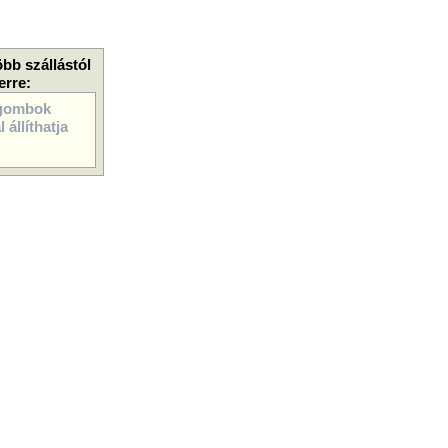
öbb szállástól
erre:
gombok
 állíthatja