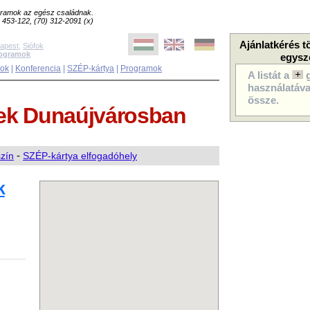
ogramok az egész családnak.
8) 453-122, (70) 312-2091 (x)
Ajánlatkérés t
apest
,
Siófok
rogramok
egysz
sok
|
Konferencia
|
SZÉP-kártya
|
Programok
A listát a
használatával
össze.
mek
Dunaújvárosban
szín
-
SZÉP-kártya elfogadóhely
k