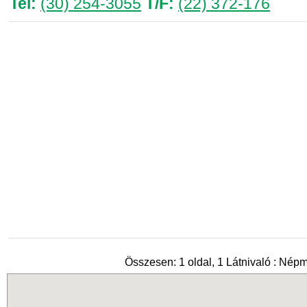
Tel:
(30) 254-3055
T/F:
(22) 372-176
Összesen: 1 oldal, 1 Látnivaló : Nép