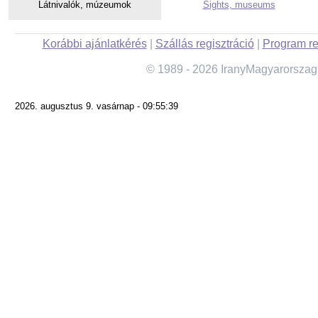
Látnivalók, múzeumok
Sights, museums
Korábbi ajánlatkérés
|
Szállás regisztráció
|
Program re
© 1989 - 2026 IranyMagyarorszag
2026. augusztus 9. vasárnap - 09:55:39