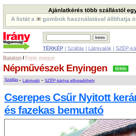
Ajánlatkérés több szállástól eg
A listát a
gombok használatával állíthatja ö
TÉRKÉP
|
Szállás
|
Látnivalók
|
SZÉP-ká
Balaton
Fejér megye
/
Népművészek
Enyingen
térkép
-
-
Szállás
Látnivaló
SZÉP-kártya elfogadóhely
Cserepes Csűr Nyitott ker
és fazekas bemutató