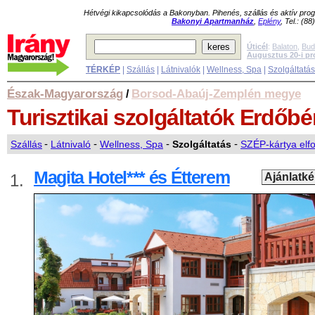
Hétvégi kikapcsolódás a Bakonyban. Pihenés, szállás és aktív pr
Bakonyi Apartmanház
,
Eplény
, Tel.: (8
Úticél
:
Balaton
,
Bud
Augusztus 20-i p
TÉRKÉP
|
Szállás
|
Látnivalók
|
Wellness, Spa
|
Szolgáltatá
Észak-Magyarország
Borsod-Abaúj-Zemplén megye
/
Turisztikai szolgáltatók
Erdőbé
Szállás
-
Látnivaló
-
Wellness, Spa
-
Szolgáltatás
-
SZÉP-kártya elf
Magita Hotel*** és Étterem
1.