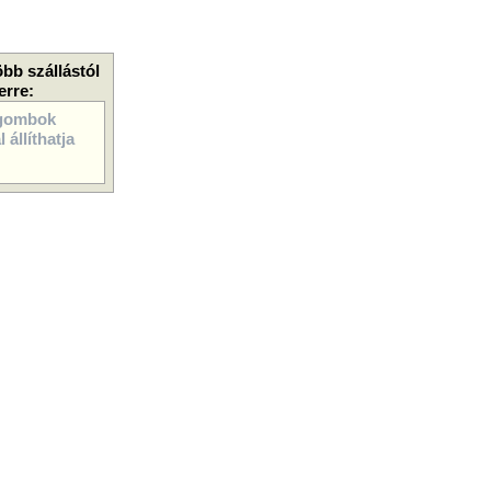
öbb szállástól
erre:
gombok
 állíthatja