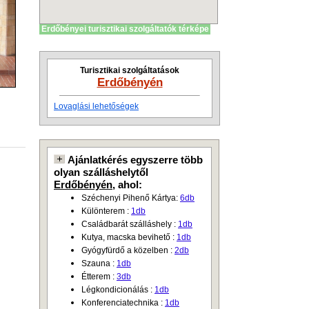
Erdőbényei turisztikai szolgáltatók térképe
Turisztikai szolgáltatások
Erdőbényén
Lovaglási lehetőségek
Ajánlatkérés egyszerre több
olyan szálláshelytől
Erdőbényén
, ahol:
Széchenyi Pihenő Kártya:
6db
Különterem :
1db
Családbarát szálláshely :
1db
Kutya, macska bevihető :
1db
Gyógyfürdő a közelben :
2db
Szauna :
1db
Étterem :
3db
Légkondicionálás :
1db
Konferenciatechnika :
1db