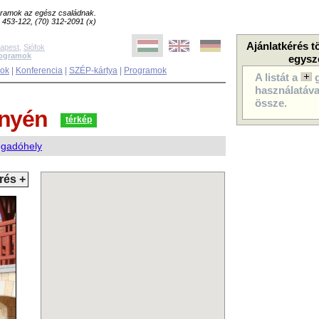
ogramok az egész családnak.
8) 453-122, (70) 312-2091 (x)
Ajánlatkérés t
apest
,
Siófok
rogramok
egysz
sok
|
Konferencia
|
SZÉP-kártya
|
Programok
A listát a
használatával
össze.
nyén
térkép
ogadóhely