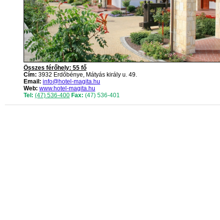
Összes férőhely: 55 fő
Cím:
3932 Erdőbénye, Mátyás király u. 49.
Email:
info@hotel-magita.hu
Web:
www.hotel-magita.hu
Tel:
(47) 536-400
Fax:
(47) 536-401