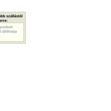
öbb szállástól
erre:
gombok
 állíthatja