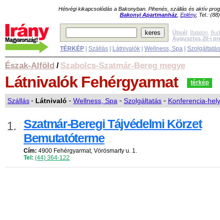
Hétvégi kikapcsolódás a Bakonyban. Pihenés, szállás és aktív pr
Bakonyi Apartmanház
,
Eplény
, Tel.: (8
Úticél
:
Balaton
,
Bud
Augusztus 20-i p
TÉRKÉP
|
Szállás
|
Látnivalók
|
Wellness, Spa
|
Szolgáltatá
Észak-Alföld
Szabolcs-Szatmár-Bereg megye
/
Látnivalók
Fehérgyarmat
térkép
Szállás
-
Látnivaló
-
Wellness, Spa
-
Szolgáltatás
-
Konferencia-hel
Szatmár-Beregi Tájvédelmi Körzet
1.
Bemutatóterme
Cím:
4900 Fehérgyarmat, Vörösmarty u. 1.
Tel:
(44) 364-122