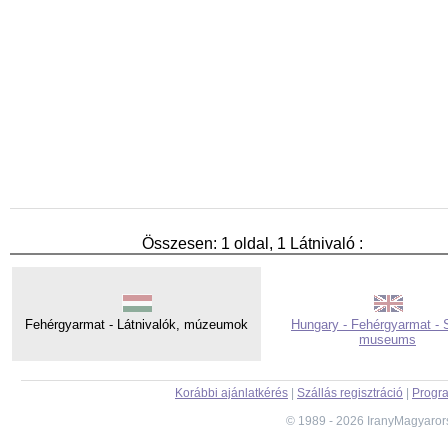
Összesen: 1 oldal, 1 Látnivaló :
Fehérgyarmat - Látnivalók, múzeumok
Hungary - Fehérgyarmat - S
museums
Korábbi ajánlatkérés
|
Szállás regisztráció
|
Progra
© 1989 - 2026 IranyMagyaror