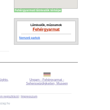
Fehérgyarmati látnivalók térképe
Látnivalók, múzeumok
Fehérgyarmat
Nemzeti parkok
ights,
Ungarn - Fehérgyarmat -
Sehenswürdigkeiten, Museen
m regisztráció
|
Impresszum
szag.hu