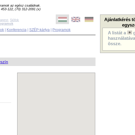
ogramok az egész családnak.
8) 453-122, (70) 312-2091 (x)
Ajánlatkérés t
apest
,
Siófok
rogramok
egysz
sok
|
Konferencia
|
SZÉP-kártya
|
Programok
A listát a
használatával
össze.
yszín