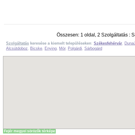
Összesen: 1 oldal, 2 Szolgáltatás : 
Szolgáltatás
keresése a kiemelt településeken
:
Székesfehérvár
,
Dunaú
Alcsútdoboz
,
Bicske
,
Enying
,
Mór
,
Polgárdi
,
Sárbogárd
Fejér megyei sörözők térképe