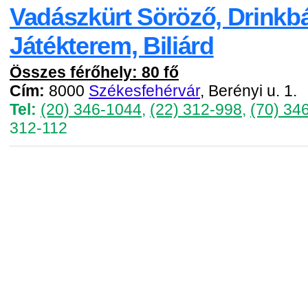
Vadászkürt Söröző, Drinkbá
Játékterem, Biliárd
Összes férőhely: 80 fő
Cím:
8000
Székesfehérvár
, Berényi u. 1.
Tel:
(20) 346-1044
,
(22) 312-998
,
(70) 34
312-112