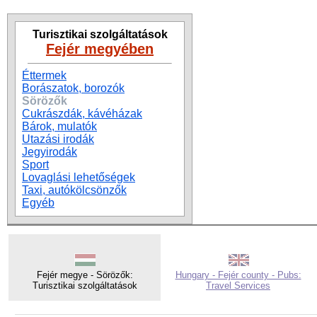
Turisztikai szolgáltatások
Fejér megyében
Éttermek
Borászatok, borozók
Sörözők
Cukrászdák, kávéházak
Bárok, mulatók
Utazási irodák
Jegyirodák
Sport
Lovaglási lehetőségek
Taxi, autókölcsönzők
Egyéb
Fejér megye - Sörözők:
Hungary - Fejér county - Pubs:
Turisztikai szolgáltatások
Travel Services