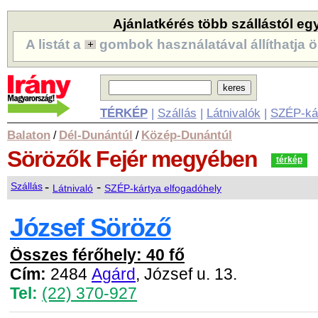
Ajánlatkérés több szállástól eg
A listát a
gombok használatával állíthatja ö
TÉRKÉP
|
Szállás
|
Látnivalók
|
SZÉP-ká
Balaton
Dél-Dunántúl
Közép-Dunántúl
/
/
Sörözők
Fejér megyében
térkép
-
-
Szállás
Látnivaló
SZÉP-kártya elfogadóhely
József Söröző
Összes férőhely: 40 fő
Cím:
2484
Agárd
, József u. 13.
Tel:
(22) 370-927