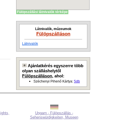
Fülöpszállási látnivalók térképe
Látnivalók, múzeumok
Fülöpszálláson
Látnivalók
Ajánlatkérés egyszerre több
olyan szálláshelytől
Fülöpszálláson
, ahol:
Széchenyi Pihenő Kártya:
5db
ights,
Ungarn - Fülöpszállás -
Sehenswürdigkeiten, Museen