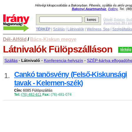
Hétvégi kikapcsolódás a Bakonyban. Pihenés, szállás és aktív pr
Bakonyi Apartmanház
,
Eplény
, Tel.: (8
Úticél
:
Balaton
,
Bud
Augusztus 20-i p
TÉRKÉP
|
Szállás
|
Látnivalók
|
Wellness, Spa
|
Szolgáltatá
Dél-Alföld
Bács-Kiskun megye
/
Látnivalók
Fülöpszálláson
térkép
Szállás
-
Látnivaló
-
Konferencia-helyszín
-
SZÉP-kártya elfogadóhe
Cankó tanösvény (Felső-Kiskunsági
1.
tavak - Kelemen-szék)
Cím:
6085 Fülöpszállás
Tel:
(76) 482-611
Fax:
(76) 481-074