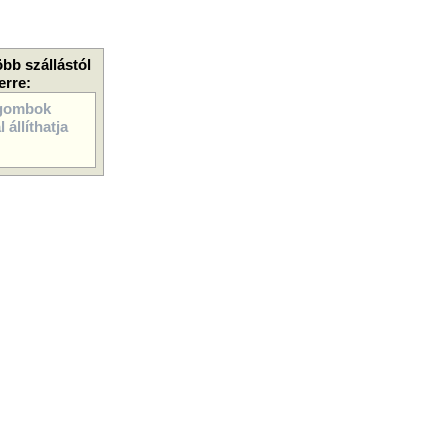
öbb szállástól
erre:
gombok
 állíthatja