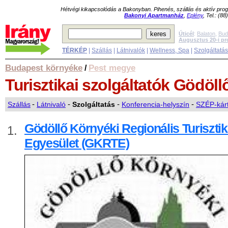
Hétvégi kikapcsolódás a Bakonyban. Pihenés, szállás és aktív pr
Bakonyi Apartmanház
,
Eplény
, Tel.: (8
Úticél
:
Balaton
,
Bud
Augusztus 20-i p
TÉRKÉP
|
Szállás
|
Látnivalók
|
Wellness, Spa
|
Szolgáltatá
Budapest környéke
Pest megye
/
Turisztikai szolgáltatók
Gödöll
Szállás
-
Látnivaló
-
Szolgáltatás
-
Konferencia-helyszín
-
SZÉP-kárt
Gödöllő Környéki Regionális Turisztik
1.
Egyesület (GKRTE)