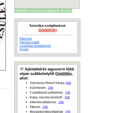
Gödöllői turisztikai szolgáltatók térképe
Turisztikai szolgáltatások
Gödöllőn
Éttermek
Utazási irodák
Lovaglási lehetőségek
Egyéb
Ajánlatkérés egyszerre több
olyan szálláshelytől
Gödöllőn
,
ahol:
Széchenyi Pihenő Kártya:
6db
Különterem :
2db
Családbarát szálláshely :
7db
Kutya, macska bevihető :
2db
Internetcsatlakozás :
2db
Étterem :
2db
Mozgáskorlátozottaknak :
2db