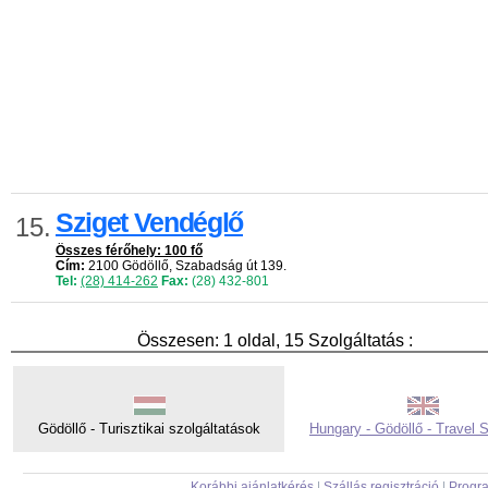
Sziget Vendéglő
15.
Összes férőhely: 100 fő
Cím:
2100 Gödöllő, Szabadság út 139.
Tel:
(28) 414-262
Fax:
(28) 432-801
Összesen: 1 oldal, 15 Szolgáltatás :
Gödöllő - Turisztikai szolgáltatások
Hungary - Gödöllő - Travel 
Korábbi ajánlatkérés
|
Szállás regisztráció
|
Progra