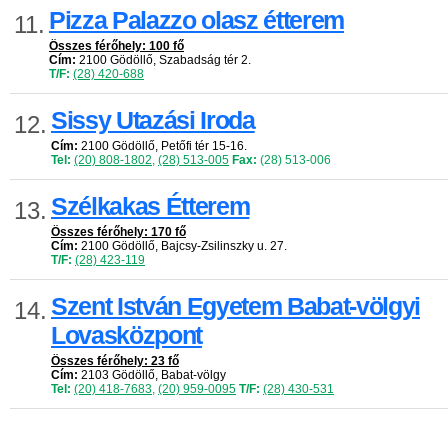
Pizza Palazzo olasz étterem
11.
Összes férőhely: 100 fő
Cím:
2100 Gödöllő, Szabadság tér 2.
T/F:
(28) 420-688
Sissy Utazási Iroda
12.
Cím:
2100 Gödöllő, Petőfi tér 15-16.
Tel:
(20) 808-1802
,
(28) 513-005
Fax:
(28) 513-006
Szélkakas Étterem
13.
Összes férőhely: 170 fő
Cím:
2100 Gödöllő, Bajcsy-Zsilinszky u. 27.
T/F:
(28) 423-119
Szent István Egyetem Babat-völgyi
14.
Lovasközpont
Összes férőhely: 23 fő
Cím:
2103 Gödöllő, Babat-völgy
Tel:
(20) 418-7683
,
(20) 959-0095
T/F:
(28) 430-531