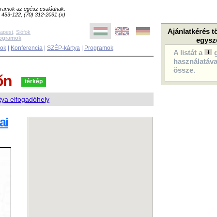
ogramok az egész családnak.
8) 453-122, (70) 312-2091 (x)
Ajánlatkérés t
apest
,
Siófok
rogramok
egysz
sok
|
Konferencia
|
SZÉP-kártya
|
Programok
A listát a
használatával
össze.
őn
térkép
ya elfogadóhely
ai