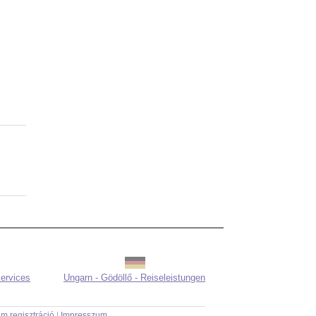
Services
Ungarn - Gödöllő - Reiseleistungen
m regisztráció
|
Impresszum