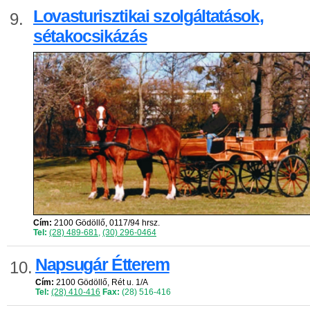
Lovasturisztikai szolgáltatások,
9.
sétakocsikázás
Cím:
2100 Gödöllő, 0117/94 hrsz.
Tel:
(28) 489-681
,
(30) 296-0464
Napsugár Étterem
10.
Cím:
2100 Gödöllő, Rét u. 1/A
Tel:
(28) 410-416
Fax:
(28) 516-416