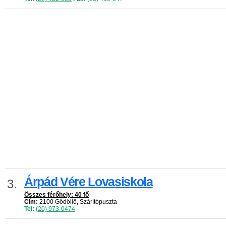
Árpád Vére Lovasiskola
3.
Összes férőhely: 40 fő
Cím:
2100 Gödöllő, Szárítópuszta
Tel:
(20) 973-0474