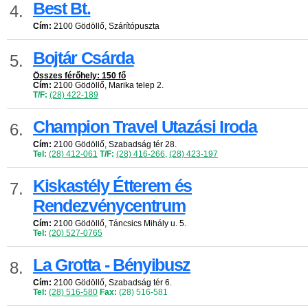
Best Bt.
4.
Cím:
2100 Gödöllő, Szárítópuszta
Bojtár Csárda
5.
Összes férőhely: 150 fő
Cím:
2100 Gödöllő, Marika telep 2.
T/F:
(28) 422-189
Champion Travel Utazási Iroda
6.
Cím:
2100 Gödöllő, Szabadság tér 28.
Tel:
(28) 412-061
T/F:
(28) 416-266
,
(28) 423-197
Kiskastély Étterem és
7.
Rendezvénycentrum
Cím:
2100 Gödöllő, Táncsics Mihály u. 5.
Tel:
(20) 527-0765
La Grotta - Bényibusz
8.
Cím:
2100 Gödöllő, Szabadság tér 6.
Tel:
(28) 516-580
Fax:
(28) 516-581