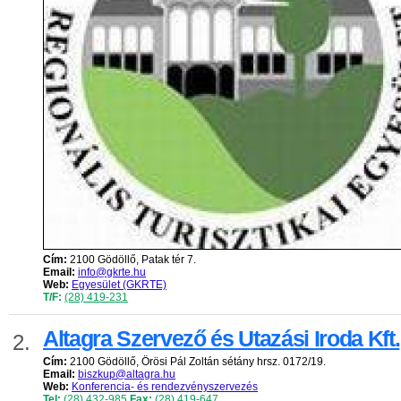
Cím:
2100 Gödöllő, Patak tér 7.
Email:
info@gkrte.hu
Web:
Egyesület (GKRTE)
T/F:
(28) 419-231
Altagra Szervező és Utazási Iroda Kft.
2.
Cím:
2100 Gödöllő, Örösi Pál Zoltán sétány hrsz. 0172/19.
Email:
biszkup@altagra.hu
Web:
Konferencia- és rendezvényszervezés
Tel:
(28) 432-985
Fax:
(28) 419-647