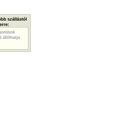
öbb szállástól
erre:
gombok
 állíthatja