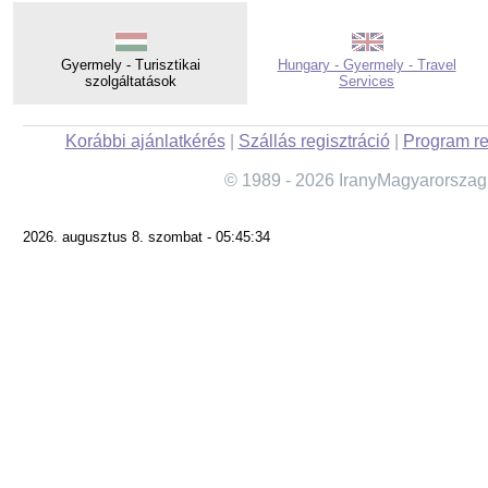
Gyermely - Turisztikai
Hungary - Gyermely - Travel
szolgáltatások
Services
Korábbi ajánlatkérés
|
Szállás regisztráció
|
Program re
© 1989 - 2026 IranyMagyarorszag
2026. augusztus 8. szombat - 05:45:34