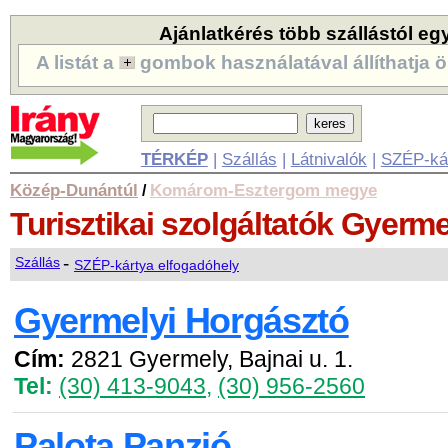
Ajánlatkérés több szállástól eg
A listát a
gombok használatával állíthatja ö
TÉRKÉP
|
Szállás
|
Látnivalók
|
SZÉP-ká
Közép-Dunántúl
Komárom-Esztergom megye
/
Turisztikai szolgáltatók
Gyerme
-
Szállás
SZÉP-kártya elfogadóhely
Gyermelyi Horgásztó
Cím:
2821 Gyermely, Bajnai u. 1.
Tel:
(30) 413-9043
,
(30) 956-2560
Palota Panzió