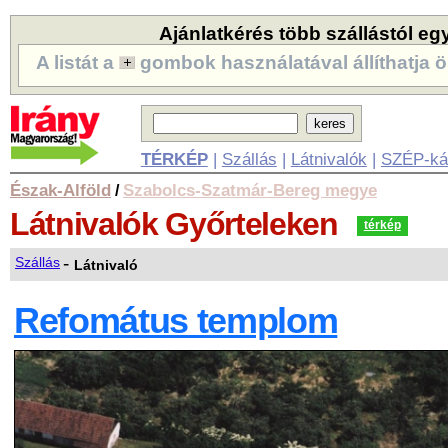
Ajánlatkérés több szállástól eg
A listát a
gombok használatával állíthatja ö
TÉRKÉP
|
Szállás
|
Látnivalók
|
SZÉP-ká
Észak-Alföld
Szabolcs-Szatmár-Bereg megye
/
Látnivalók
Győrteleken
térkép
-
Szállás
Látnivaló
Refomátus templom