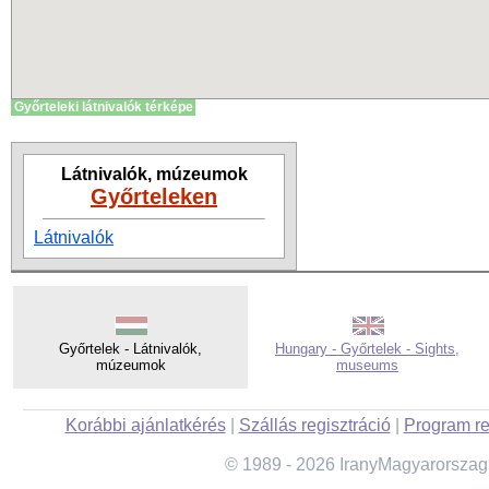
Győrteleki látnivalók térképe
Látnivalók, múzeumok
Győrteleken
Látnivalók
Győrtelek - Látnivalók,
Hungary - Győrtelek - Sights,
múzeumok
museums
Korábbi ajánlatkérés
|
Szállás regisztráció
|
Program re
© 1989 - 2026 IranyMagyarorszag