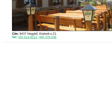
Cím:
9437 Hegykő, Kisérek u.21.
Tel:
(30) 414-6512
,
(99) 376-036