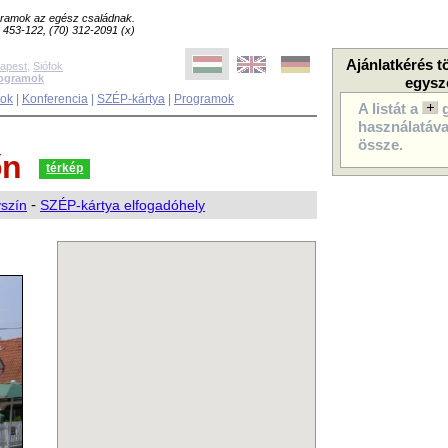
ogramok az egész családnak.
8) 453-122, (70) 312-2091 (x)
Ajánlatkérés t
apest
,
Siófok
rogramok
egysz
sok
|
Konferencia
|
SZÉP-kártya
|
Programok
A listát a
használatával
össze.
őn
térkép
yszín
-
SZÉP-kártya elfogadóhely