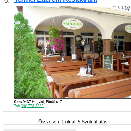
5.
Cím:
9437 Hegykő, Fürdő u. 7.
Tel:
(20) 773-3889
Összesen: 1 oldal, 5 Szolgáltatás :