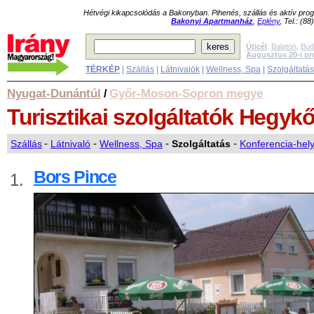
Hétvégi kikapcsolódás a Bakonyban. Pihenés, szállás és aktív pr
Bakonyi Apartmanház
,
Eplény
, Tel.: (8
Úticél
:
Balaton
,
Bud
Augusztus 20-i p
TÉRKÉP
|
Szállás
|
Látnivalók
|
Wellness, Spa
|
Szolgáltatá
Nyugat-Dunántúl
Győr-Moson-Sopron megye
/
Turisztikai szolgáltatók
Hegyk
Szállás
-
Látnivaló
-
Wellness, Spa
-
Szolgáltatás
-
Konferencia-hel
Bors Pince
1.