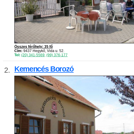
Összes férőhely: 35 fő
Cím:
9437 Hegykő, Vida u. 52.
Tel:
(20) 341-5569
,
(99) 376-177
Kemencés Borozó
2.