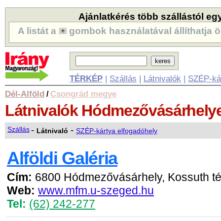
Ajánlatkérés több szállástól eg
A listát a
gombok használatával állíthatja ö
TÉRKÉP
|
Szállás
|
Látnivalók
|
SZÉP-ká
Dél-Alföld
Csongrád megye
/
Látnivalók
Hódmezővásárhely
-
-
Szállás
Látnivaló
SZÉP-kártya elfogadóhely
Alföldi Galéria
Cím:
6800 Hódmezővásárhely, Kossuth té
Web:
www.mfm.u-szeged.hu
Tel:
(62) 242-277