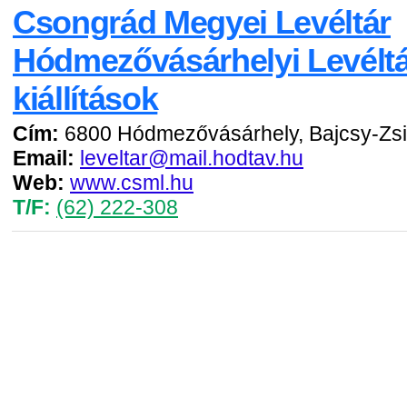
Csongrád Megyei Levéltár
Hódmezővásárhelyi Levéltá
kiállítások
Cím:
6800 Hódmezővásárhely, Bajcsy-Zsil
Email:
leveltar@mail.hodtav.hu
Web:
www.csml.hu
T/F:
(62) 222-308