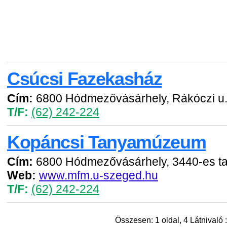
Csúcsi Fazekasház
Cím:
6800 Hódmezővásárhely, Rákóczi u.
T/F:
(62) 242-224
Kopáncsi Tanyamúzeum
Cím:
6800 Hódmezővásárhely, 3440-es t
Web:
www.mfm.u-szeged.hu
T/F:
(62) 242-224
Összesen: 1 oldal, 4 Látnivaló :