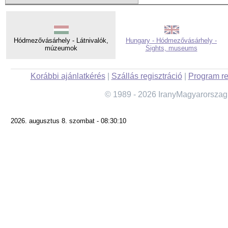
Hódmezővásárhely - Látnivalók,
Hungary - Hódmezővásárhely -
múzeumok
Sights, museums
Korábbi ajánlatkérés
|
Szállás regisztráció
|
Program re
© 1989 - 2026 IranyMagyarorszag
2026. augusztus 8. szombat - 08:30:10