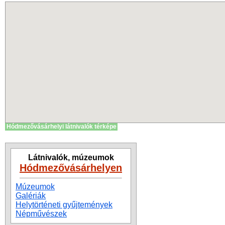
Hódmezővásárhelyi látnivalók térképe
Látnivalók, múzeumok
Hódmezővásárhelyen
Múzeumok
Galériák
Helytörténeti gyűjtemények
Népművészek