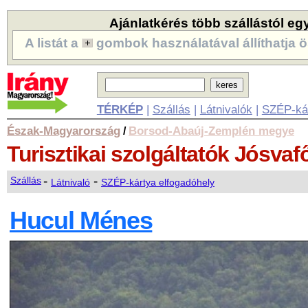
Ajánlatkérés több szállástól eg
A listát a
gombok használatával állíthatja ö
TÉRKÉP
|
Szállás
|
Látnivalók
|
SZÉP-ká
Észak-Magyarország
Borsod-Abaúj-Zemplén megye
/
Turisztikai szolgáltatók
Jósvaf
-
-
Szállás
Látnivaló
SZÉP-kártya elfogadóhely
Hucul Ménes