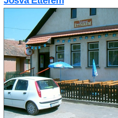
Jósva Étterem