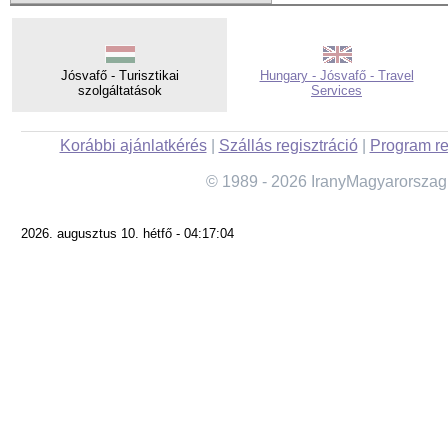
Jósvafő - Turisztikai
Hungary - Jósvafő - Travel
szolgáltatások
Services
Korábbi ajánlatkérés
|
Szállás regisztráció
|
Program re
© 1989 - 2026 IranyMagyarorszag
2026. augusztus 10. hétfő - 04:17:04