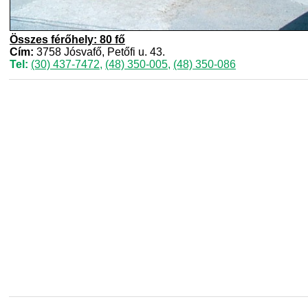
Összes férőhely: 80 fő
Cím:
3758 Jósvafő, Petőfi u. 43.
Tel:
(30) 437-7472
,
(48) 350-005
,
(48) 350-086