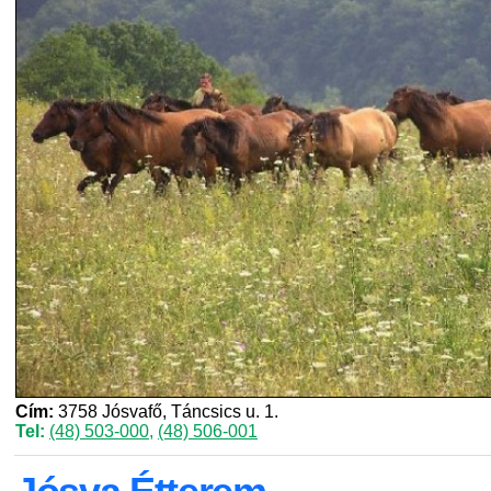
Cím:
3758 Jósvafő, Táncsics u. 1.
Tel:
(48) 503-000
,
(48) 506-001