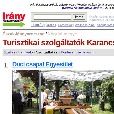
Hétvégi kikapcsolódás a Bakonyban. Pihenés, szállás és aktív pr
Bakonyi Apartmanház
,
Eplény
, Tel.: (8
Úticél
:
Balaton
,
Bud
Augusztus 20-i p
TÉRKÉP
|
Szállás
|
Látnivalók
|
Wellness, Spa
|
Szolgáltatá
Észak-Magyarország
Nógrád megye
/
Turisztikai szolgáltatók
Karanc
Szállás
-
Látnivaló
-
Szolgáltatás
-
Konferencia-helyszín
Duci csapat Egyesület
1.