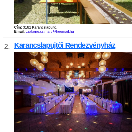
Cím:
3182 Karancslapujtő,
Email:
czakone.cs.marti@freemail.hu
Karancslapujtői Rendezvényház
2.