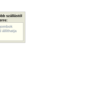
öbb szállástól
erre:
gombok
 állíthatja