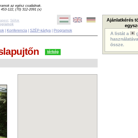
ogramok az egész családnak.
8) 453-122, (70) 312-2091 (x)
Ajánlatkérés t
apest
,
Siófok
rogramok
egysz
sok
|
Konferencia
|
SZÉP-kártya
|
Programok
A listát a
használatával
össze.
slapujtőn
térkép