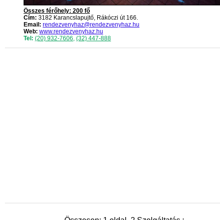
Összes férőhely: 200 fő
Cím:
3182 Karancslapujtő, Rákóczi út 166.
Email:
rendezvenyhaz@rendezvenyhaz.hu
Web:
www.rendezvenyhaz.hu
Tel:
(20) 932-7606
,
(32) 447-888