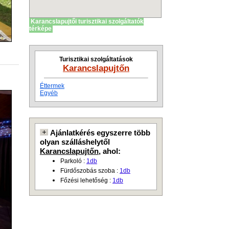
Karancslapujtői turisztikai szolgáltatók
térképe
Turisztikai szolgáltatások
Karancslapujtőn
Éttermek
Egyéb
Ajánlatkérés egyszerre több
olyan szálláshelytől
Karancslapujtőn
, ahol:
Parkoló :
1db
Fürdőszobás szoba :
1db
Főzési lehetőség :
1db