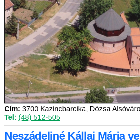
Cím:
3700 Kazincbarcika, Dózsa Alsóváros
Tel:
(48) 512-505
Neszádeliné Kállai Mária ve