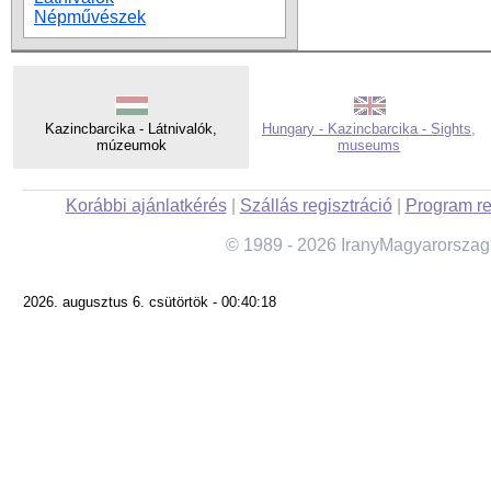
Népművészek
Kazincbarcika - Látnivalók,
Hungary - Kazincbarcika - Sights,
múzeumok
museums
Korábbi ajánlatkérés
|
Szállás regisztráció
|
Program re
© 1989 - 2026 IranyMagyarorszag
2026. augusztus 6. csütörtök - 00:40:18