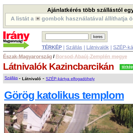
Ajánlatkérés több szállástól eg
A listát a
gombok használatával állíthatja ö
TÉRKÉP
|
Szállás
|
Látnivalók
|
SZÉP-ká
Észak-Magyarország
Borsod-Abaúj-Zemplén megye
/
Látnivalók
Kazincbarcikán
térkép
-
-
Szállás
Látnivaló
SZÉP-kártya elfogadóhely
Görög katolikus templom