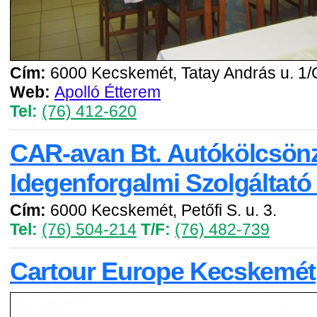
Cím:
6000 Kecskemét, Tatay András u. 1/
Web:
Apolló Étterem
Tel:
(76) 412-620
CAR-avan Bt. Autókölcsön
Idegenforgalmi Szolgáltató
Cím:
6000 Kecskemét, Petőfi S. u. 3.
Tel:
(76) 504-214
T/F:
(76) 482-739
Cartour Europe Kecskemét