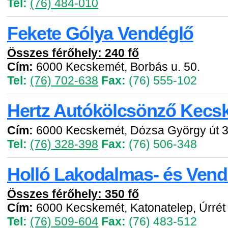
Tel:
(76) 484-010
Fekete Gólya Vendéglő
Összes férőhely: 240 fő
Cím:
6000 Kecskemét, Borbás u. 50.
Tel:
(76) 702-638
Fax:
(76) 555-102
Hertz Autókölcsönző Kecs
Cím:
6000 Kecskemét, Dózsa György út 3
Tel:
(76) 328-398
Fax:
(76) 506-348
Holló Lakodalmas- és Ven
Összes férőhely: 350 fő
Cím:
6000 Kecskemét, Katonatelep, Úrrét
Tel:
(76) 509-604
Fax:
(76) 483-512