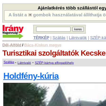
Ajánlatkérés több szállástól eg
A listát a
gombok használatával állíthatja ö
TÉRKÉP
|
Szállás
|
Látnivalók
|
SZÉP-ká
Dél-Alföld
Bács-Kiskun megye
/
Turisztikai szolgáltatók
Kecske
-
-
Szállás
Látnivaló
SZÉP-kártya elfogadóhely
Holdfény-kúria