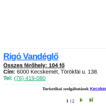
Rigó Vandéglő
Összes férőhely: 104 fő
Cím:
6000 Kecskemét, Törökfái u. 138.
Tel:
(76) 419-080
Turisztikai szolgáltatások
Kecske
1
|
2