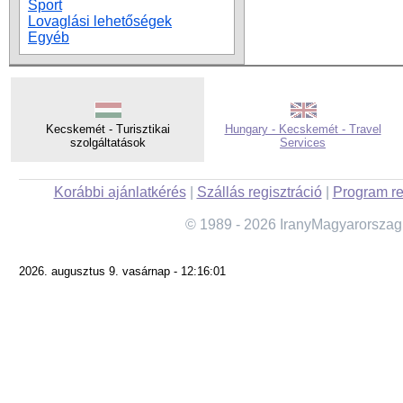
Sport
Lovaglási lehetőségek
Egyéb
Kecskemét - Turisztikai
Hungary - Kecskemét - Travel
szolgáltatások
Services
Korábbi ajánlatkérés
|
Szállás regisztráció
|
Program re
© 1989 - 2026 IranyMagyarorszag
2026. augusztus 9. vasárnap - 12:16:01