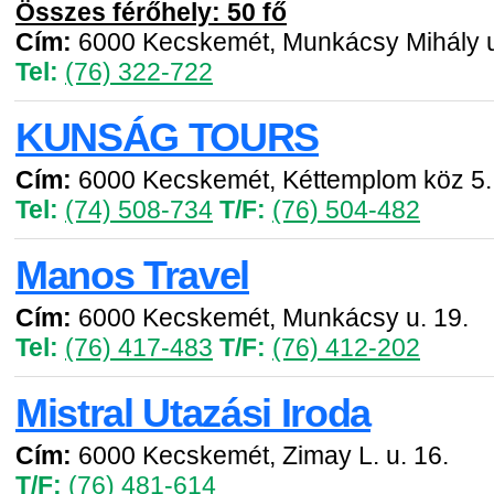
Összes férőhely: 50 fő
Cím:
6000 Kecskemét, Munkácsy Mihály u
Tel:
(76) 322-722
KUNSÁG TOURS
Cím:
6000 Kecskemét, Kéttemplom köz 5.
Tel:
(74) 508-734
T/F:
(76) 504-482
Manos Travel
Cím:
6000 Kecskemét, Munkácsy u. 19.
Tel:
(76) 417-483
T/F:
(76) 412-202
Mistral Utazási Iroda
Cím:
6000 Kecskemét, Zimay L. u. 16.
T/F:
(76) 481-614