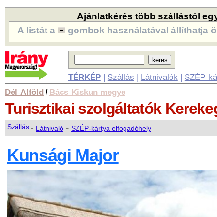
Ajánlatkérés több szállástól eg
A listát a
gombok használatával állíthatja ö
TÉRKÉP
|
Szállás
|
Látnivalók
|
SZÉP-ká
Dél-Alföld
Bács-Kiskun megye
/
Turisztikai szolgáltatók
Kereke
-
-
Szállás
Látnivaló
SZÉP-kártya elfogadóhely
Kunsági Major