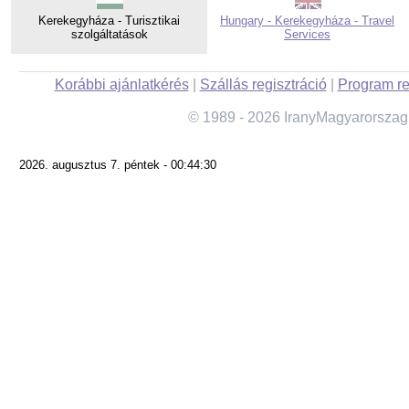
Kerekegyháza - Turisztikai
Hungary - Kerekegyháza - Travel
szolgáltatások
Services
Korábbi ajánlatkérés
|
Szállás regisztráció
|
Program re
© 1989 - 2026 IranyMagyarorszag
2026. augusztus 7. péntek - 00:44:30