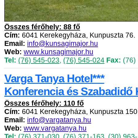
Összes férőhely: 88 fő
Cím:
6041 Kerekegyháza, Kunpuszta 76.
Email:
info@kunsagimajor.hu
Web:
www.kunsagimajor.hu
Tel:
(76) 545-023
,
(76) 545-024
Fax:
(76)
Varga Tanya Hotel***
Konferencia és Szabadidő
Összes férőhely: 110 fő
Cím:
6041 Kerekegyháza, Kunpuszta 150
Email:
info@vargatanya.hu
Web:
www.vargatanya.hu
Tel:
(76) 371-030
,
(76) 371-163
,
(30) 963