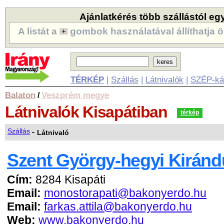
Ajánlatkérés több szállástól eg
A listát a
gombok használatával állíthatja ö
TÉRKÉP
|
Szállás
|
Látnivalók
|
SZÉP-ká
Balaton
Veszprém megye
/
Látnivalók
Kisapátiban
térkép
-
Szállás
Látnivaló
Szent György-hegyi Kiránd
Cím:
8284 Kisapáti
Email:
monostorapati@bakonyerdo.hu
Email:
farkas.attila@bakonyerdo.hu
Web:
www.bakonyerdo.hu