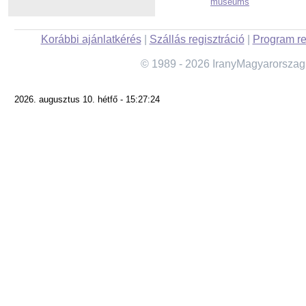
museums
Korábbi ajánlatkérés
|
Szállás regisztráció
|
Program re
© 1989 - 2026 IranyMagyarorszag
2026. augusztus 10. hétfő - 15:27:24