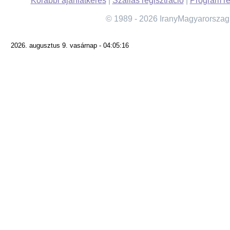
Korábbi ajánlatkérés
|
Szállás regisztráció
|
Program re
© 1989 - 2026 IranyMagyarorszag
2026. augusztus 9. vasárnap - 04:05:16