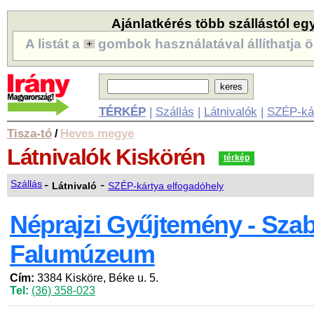
Ajánlatkérés több szállástól eg
A listát a
gombok használatával állíthatja ö
TÉRKÉP
|
Szállás
|
Látnivalók
|
SZÉP-ká
Tisza-tó
Heves megye
/
Látnivalók
Kiskörén
térkép
-
-
Szállás
Látnivaló
SZÉP-kártya elfogadóhely
Néprajzi Gyűjtemény - Szab
Falumúzeum
Cím:
3384 Kisköre, Béke u. 5.
Tel:
(36) 358-023