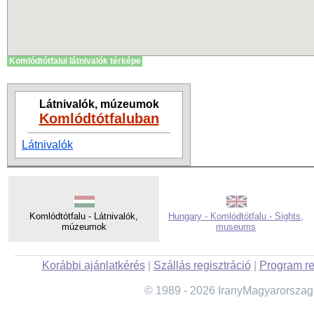
Komlódtótfalui látnivalók térképe
Látnivalók, múzeumok
Komlódtótfaluban
Látnivalók
Komlódtótfalu - Látnivalók,
Hungary - Komlódtótfalu - Sights,
múzeumok
museums
Korábbi ajánlatkérés
|
Szállás regisztráció
|
Program re
© 1989 - 2026 IranyMagyarorszag