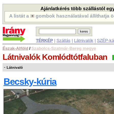
Ajánlatkérés több szállástól eg
A listát a
gombok használatával állíthatja ö
TÉRKÉP
|
Szállás
|
Látnivalók
|
SZÉP-ká
Észak-Alföld
Szabolcs-Szatmár-Bereg megye
/
Látnivalók
Komlódtótfaluban
-
Látnivaló
Becsky-kúria