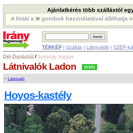
Ajánlatkérés több szállástól eg
A listát a
gombok használatával állíthatja ö
TÉRKÉP
|
Szállás
|
Látnivalók
|
SZÉP-ká
Dél-Dunántúl
Somogy megye
/
Látnivalók
Ladon
térkép
-
Látnivaló
Hoyos-kastély