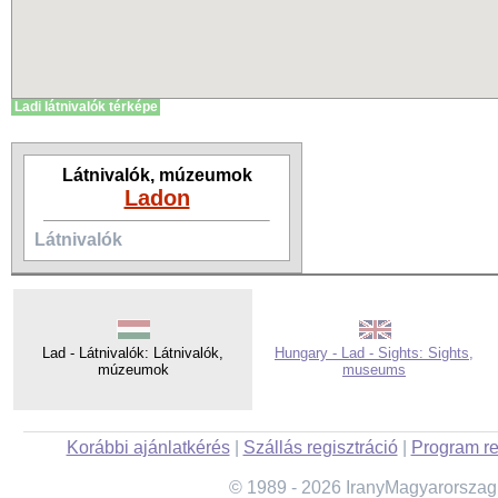
Ladi látnivalók térképe
Látnivalók, múzeumok
Ladon
Látnivalók
Lad - Látnivalók: Látnivalók,
Hungary - Lad - Sights: Sights,
múzeumok
museums
Korábbi ajánlatkérés
|
Szállás regisztráció
|
Program re
© 1989 - 2026 IranyMagyarorszag