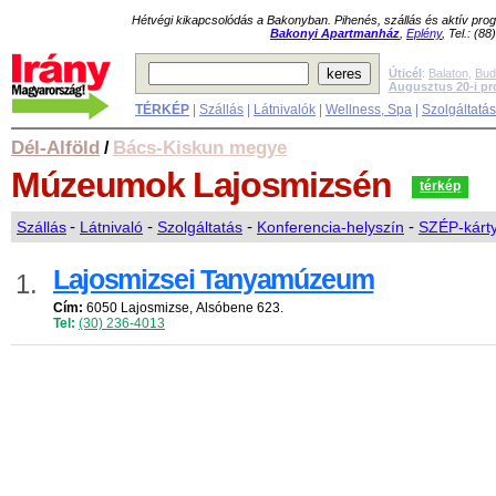
Hétvégi kikapcsolódás a Bakonyban. Pihenés, szállás és aktív pr
Bakonyi Apartmanház
,
Eplény
, Tel.: (8
Úticél
:
Balaton
,
Bud
Augusztus 20-i p
TÉRKÉP
|
Szállás
|
Látnivalók
|
Wellness, Spa
|
Szolgáltatá
Dél-Alföld
Bács-Kiskun megye
/
Múzeumok
Lajosmizsén
térkép
Szállás
-
Látnivaló
-
Szolgáltatás
-
Konferencia-helyszín
-
SZÉP-kárty
Lajosmizsei Tanyamúzeum
1.
Cím:
6050 Lajosmizse, Alsóbene 623.
Tel:
(30) 236-4013