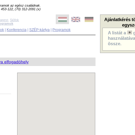
ogramok az egész családnak.
8) 453-122, (70) 312-2091 (x)
Ajánlatkérés t
apest
,
Siófok
rogramok
egysz
sok
|
Konferencia
|
SZÉP-kártya
|
Programok
A listát a
használatával
össze.
a elfogadóhely