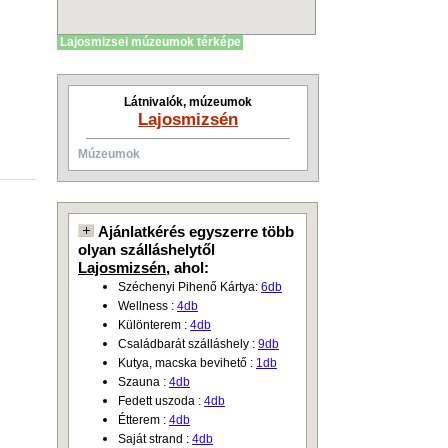
Lajosmizsei múzeumok térképe
Látnivalók, múzeumok
Lajosmizsén
Múzeumok
Ajánlatkérés egyszerre több
olyan szálláshelytől
Lajosmizsén
, ahol:
Széchenyi Pihenő Kártya:
6db
Wellness :
4db
Különterem :
4db
Családbarát szálláshely :
9db
Kutya, macska bevihető :
1db
Szauna :
4db
Fedett uszoda :
4db
Étterem :
4db
Saját strand :
4db