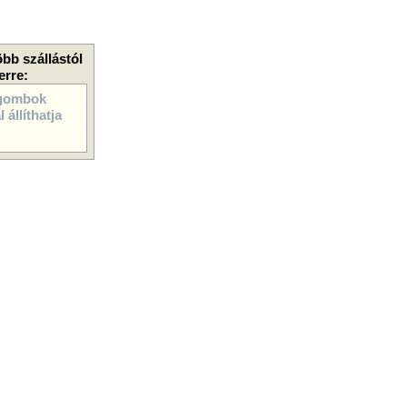
öbb szállástól
erre:
gombok
 állíthatja